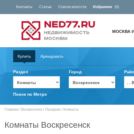
Контакты
Статьи
Список агентств
Избранное
(
0
)
МОСКВА 
Купить
Арендовать
Раздел
Город
Рай
. 
Поиск по Метро
Главная
/
Воскресенск
/
Продажа
/
Комнаты
Комнаты Воскресенск