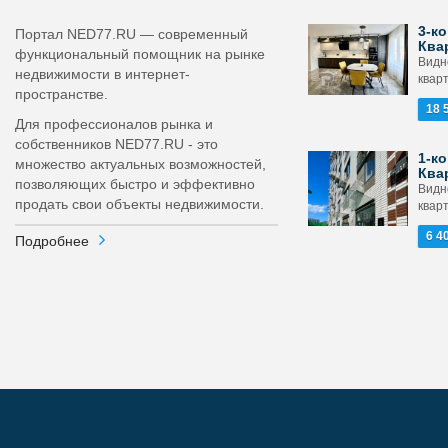
3-ко
Портал NED77.RU — современный
Ква
функциональный помощник на рынке
Видн
недвижимости в интернет-
кварт
пространстве.
18 
Для профессионалов рынка и
собственников NED77.RU - это
1-ко
множество актуальных возможностей,
Ква
позволяющих быстро и эффективно
Видн
продать свои объекты недвижимости.
кварт
6 4
Подробнее