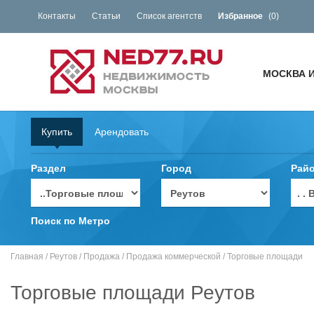
Контакты
Статьи
Список агентств
Избранное
(
0
)
МОСКВА 
Купить
Арендовать
Раздел
Город
Рай
. 
Поиск по Метро
Главная
/
Реутов
/
Продажа
/
Продажа коммерческой
/
Торговые площади
Торговые площади Реутов