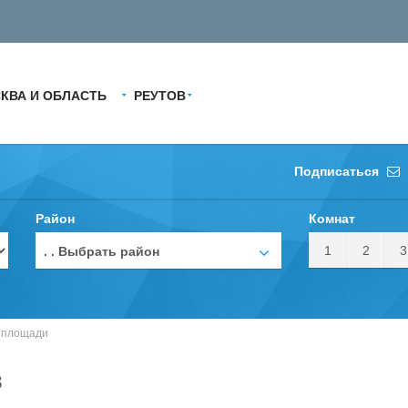
КВА И ОБЛАСТЬ
РЕУТОВ
Подписаться
Район
Комнат
1
2
3
. . Выбрать район
 площади
в