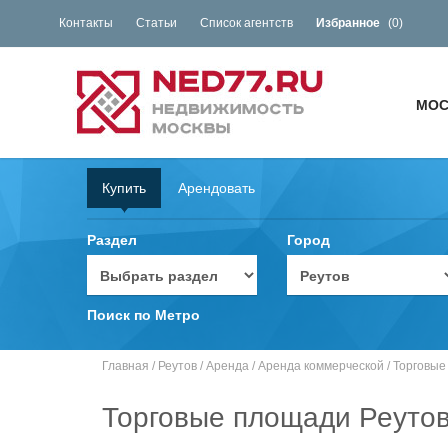
Контакты
Статьи
Список агентств
Избранное
(
0
)
МОС
Купить
Арендовать
Раздел
Город
Поиск по Метро
Главная
/
Реутов
/
Аренда
/
Аренда коммерческой
/
Торговые
Торговые площади Реуто