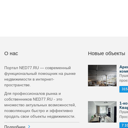
О нас
Новые объекты
Аре
Портал NED77.RU — современный
ком
функциональный помощник на рынке
Пушк
недвижимости в интернет-
проез
пространстве.
315
Для профессионалов рынка и
собственников NED77.RU - это
1-ко
множество актуальных возможностей,
Ква
позволяющих быстро и эффективно
Пушк
продать свои объекты недвижимости.
Прос
7 1
Подробнее