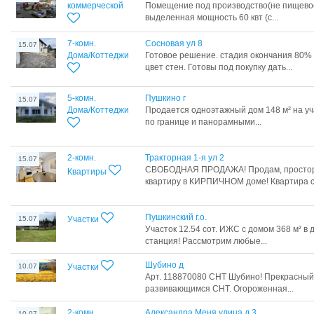
коммерческой
Помещение под производство(не пищевое)
выделенная мощность 60 квт (с...
7-комн.
Сосновая ул 8
15.07
Дома/Коттеджи
Готовое решение. стадия окончания 80%
цвет стен. Готовы под покупку дать...
5-комн.
Пушкино г
15.07
Дома/Коттеджи
Продается одноэтажный дом 148 м² на уча
по границе и панорамными...
2-комн.
Тракторная 1-я ул 2
15.07
СВОБОДНАЯ ПРОДАЖА! Продам, простор
Квартиры
квартиру в КИРПИЧНОМ доме! Квартира с.
Пушкинский г.о.
15.07
Участки
Участок 12.54 сот. ИЖС с домом 368 м² в 
станция! Рассмотрим любые...
Шубино д
10.07
Участки
Арт. 118870080 СНТ Шубино! Прекрасный 
развивающимся СНТ. Огороженная...
2-комн.
Александра Меня улица д.3
10.07