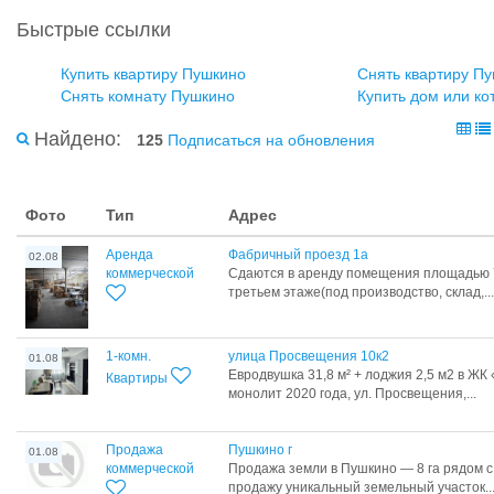
Быстрые ссылки
Купить квартиру Пушкино
Снять квартиру П
Снять комнату Пушкино
Купить дом или ко
Найдено:
125
Подписаться на обновления
Фото
Тип
Адрес
Аренда
Фабричный проезд 1а
02.08
коммерческой
Сдаются в аренду помещения площадью 7
третьем этаже(под производство, склад,...
1-комн.
улица Просвещения 10к2
01.08
Евродвушка 31,8 м² + лоджия 2,5 м2 в ЖК
Квартиры
монолит 2020 года, ул. Просвещения,...
Продажа
Пушкино г
01.08
коммерческой
Продажа земли в Пушкино — 8 га рядом 
продажу уникальный земельный участок..