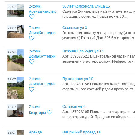
2-комн.
50 лет Комсомола улица 15
22.07
Аренда квартир
Сдается 2-к квартирa на 2-м этaже, на д
площaдью 60 кв. м., Пушкино, ул. 50...
7-комн.
Сосновая ул 3
21.07
Дома/Коттеджи
Готовы под покупку дать рассрочку (ипот
условиях.) Готовый Дом 325.6м с гаражем.
2-комн.
Нижняя Слободка ул 14
19.07
Дома/Коттеджи
Арт. 139027521 В центральной части г. 
земельный участок с домом. Инфраструкту
2-комн.
Пушкинская ул 10
18.07
Дома/Коттеджи
Арт. 133489156 Продается одноэтажный 
формы.Много соседей рядом проживают..
2-комн.
Сетевая ул 4
16.07
Арт. 137073105 Прекрасная квартира в т
Квартиры
инфраструктурой. Продажа свободная....
Аренда
Фабричный проезд 1а
16.07