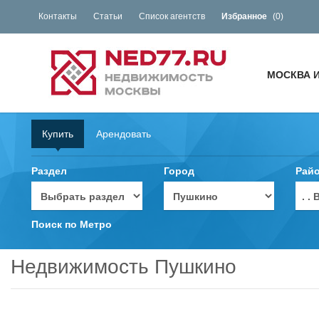
Контакты
Статьи
Список агентств
Избранное
(
0
)
МОСКВА 
Купить
Арендовать
Раздел
Город
Рай
. 
Поиск по Метро
Недвижимость Пушкино