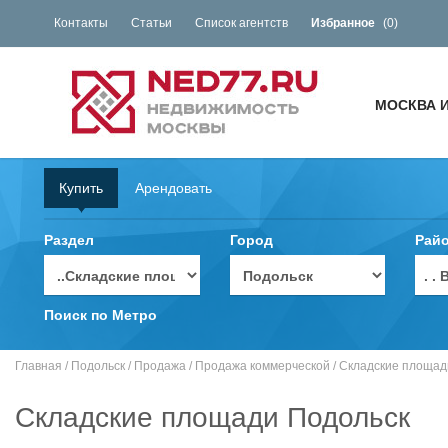
Контакты
Статьи
Список агентств
Избранное
(
0
)
МОСКВА 
Купить
Арендовать
Раздел
Город
Рай
. 
Поиск по Метро
Главная
/
Подольск
/
Продажа
/
Продажа коммерческой
/
Складские площад
Складские площади Подольск