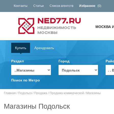
Контакты
Статьи
Список агентств
Избранное
(
0
)
МОСКВА 
Купить
Арендовать
Раздел
Город
Рай
. 
Поиск по Метро
Главная
/
Подольск
/
Продажа
/
Продажа коммерческой
/
Магазины
Магазины Подольск