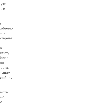
 уже
в и
а
особенно
стоит
нтернет.
ро
ет эту
 более
яся
порта.
ольшим
дний, но
листа
ь о
по