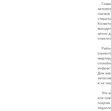
Главное
заложен
скачков
стираль
Космети
выходят
ценно д
отметит
Район п
(ориент
квартир
спокойн
инфраст
Дом кир
запасом
и не пе
Эта ква
или сем
покупке
перепла