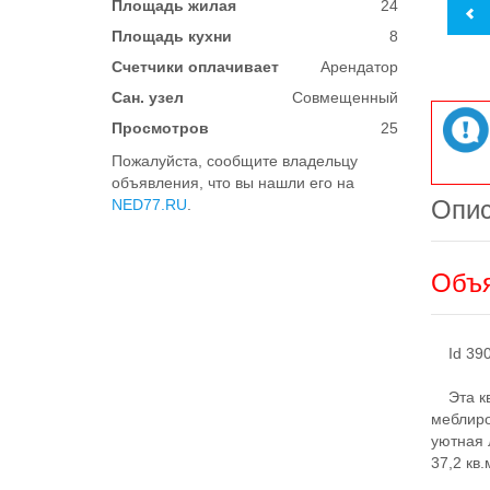
Площадь жилая
24
Площадь кухни
8
Счетчики оплачивает
Арендатор
Сан. узел
Совмещенный
Просмотров
25
Пожалуйста, сообщите владельцу
объявления, что вы нашли его на
Опи
NED77.RU
.
Объя
Id 3901
Эта ква
меблиро
уютная 
37,2 кв