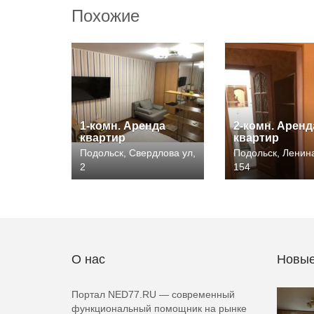
Похожие
1-комн. Аренда
2-комн. Аренд
квартир
квартир
Подольск, Свердлова ул,
Подольск, Ленина
2
154
О нас
Новые
Портал NED77.RU — современный
функциональный помощник на рынке