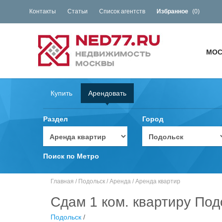
Контакты
Статьи
Список агентств
Избранное
(
0
)
МОС
Купить
Арендовать
Раздел
Город
Поиск по Метро
Главная
/
Подольск
/
Аренда
/
Аренда квартир
Сдам 1 ком. квартиру Под
Подольск
/