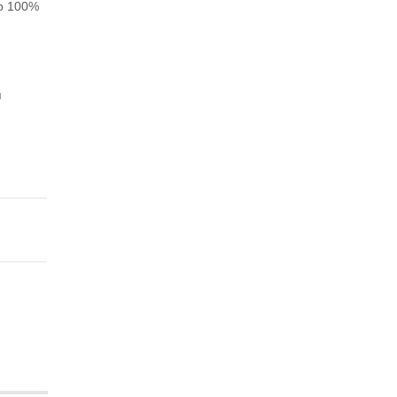
ор 100%
я