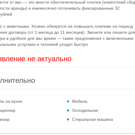
ется от вас — это внести обеспечительный платеж (клиентский сб
мости аренды) и ежемесячно оплачивать фиксированные 32
блей.
 животными. Хозяин обязуется не повышать платежи на период
ния договора (от 1 месяца до 11 месяцев). Звоните или пишите дл
ра в удобное для вас время — такие предложения с включенными
льными услугами и техникой уходят быстро.
вление не актуально
лнительно
ль на кухне
Мебель
иционер
Холодильник
визор
Стиральная машина