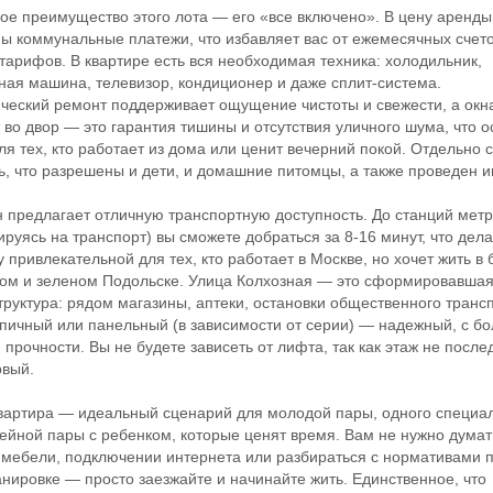
 преимущество этого лота — его «все включено». В цену аренды
ы коммунальные платежи, что избавляет вас от ежемесячных счето
 тарифов. В квартире есть вся необходимая техника: холодильник,
ная машина, телевизор, кондиционер и даже сплит-система.
ческий ремонт поддерживает ощущение чистоты и свежести, а окн
 во двор — это гарантия тишины и отсутствия уличного шума, что 
ля тех, кто работает из дома или ценит вечерний покой. Отдельно 
ь, что разрешены и дети, и домашние питомцы, а также проведен и
редлагает отличную транспортную доступность. До станций мет
ируясь на транспорт) вы сможете добраться за 8-16 минут, что дела
у привлекательной для тех, кто работает в Москве, но хочет жить в
ом и зеленом Подольске. Улица Колхозная — это сформировавша
руктура: рядом магазины, аптеки, остановки общественного транс
пичный или панельный (в зависимости от серии) — надежный, с б
 прочности. Вы не будете зависеть от лифта, так как этаж не после
рвый.
ртира — идеальный сценарий для молодой пары, одного специа
ейной пары с ребенком, которые ценят время. Вам не нужно думат
 мебели, подключении интернета или разбираться с нормативами 
нировке — просто заезжайте и начинайте жить. Единственное, что