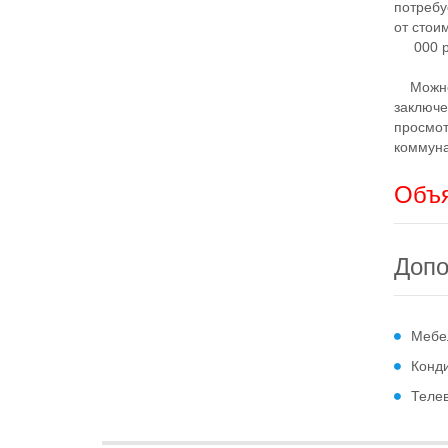
потребу
от стои
000 ру
Можно с
заключе
просмот
коммуна
Объя
Допо
Мебе
Конд
Теле