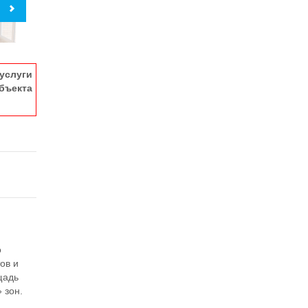
услуги
ъекта
о
ов и
щадь
 зон.