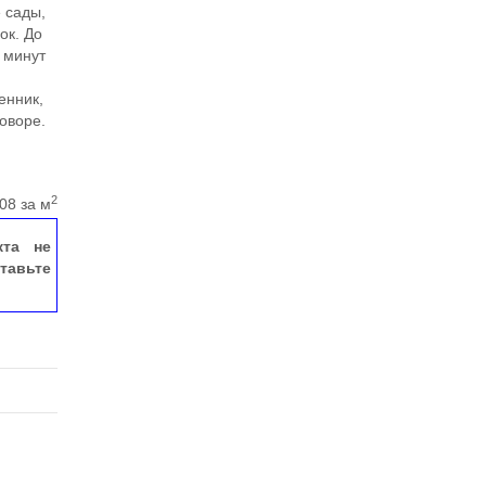
 сады,
ок. До
 минут
енник,
говоре.
2
08 за м
кта не
тавьте