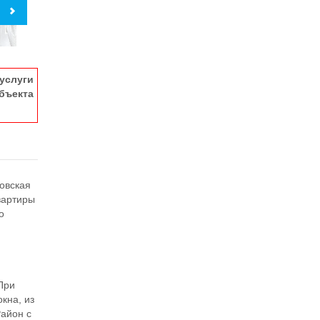
услуги
ъекта
овская
квартиры
о
и
При
кна, из
Район с