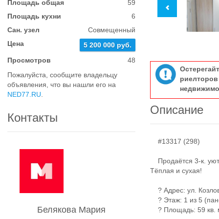
Площадь общая
59
Площадь кухни
6
Сан. узел
Совмещенный
Цена
5 200 000 руб.
Просмотров
48
Остерегай
Пожалуйста, сообщите владельцу
риелтор
объявления, что вы нашли его на
недвижимо
NED77.RU
.
Описание
Контакты
#13317 (298)
Продаётся 3-к. уютн
Тёплая и сухая!
? Адрес: ул. Козлов
? Этаж: 1 из 5 (пан
Белякова Мария
? Площадь: 59 кв. 