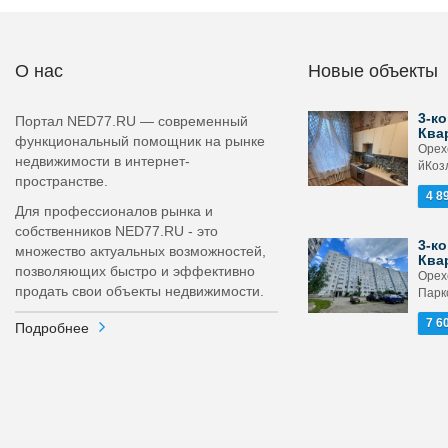
О нас
Новые объекты
3-ко
Портал NED77.RU — современный
Ква
функциональный помощник на рынке
Орехо
недвижимости в интернет-
йКоз
пространстве.
4 8
Для профессионалов рынка и
собственников NED77.RU - это
3-ко
множество актуальных возможностей,
Ква
позволяющих быстро и эффективно
Орех
продать свои объекты недвижимости.
Парк
7 6
Подробнее