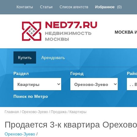
Контакты
Статьи
Список агентств
Избранное
(
0
)
МОСКВА 
Купить
Арендовать
Раздел
Город
Рай
. 
Поиск по Метро
Главная
/
Орехово-Зуево
/
Продажа
/
Квартиры
Продается 3-к квартира Орехово
Орехово-Зуево
/