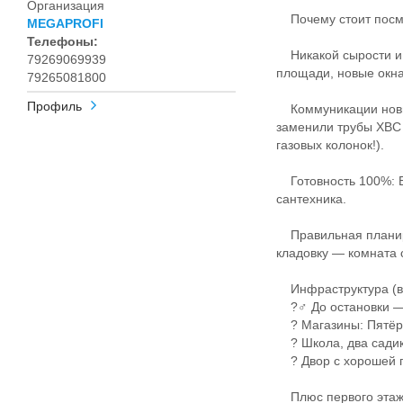
Организация
Почему стоит посм
MEGAPROFI
Телефоны:
Никакой сырости и х
79269069939
площади, новые окна
79265081800
Профиль
Коммуникации новые
заменили трубы ХВС
газовых колонок!).
Готовность 100%: Въ
сантехника.
Правильная планиров
кладовку — комната 
Инфраструктура (в
?‍♂️ До остановки —
? Магазины: Пятёроч
? Школа, два садика
? Двор с хорошей па
Плюс первого этажа: