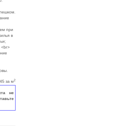
о.
 пешком.
вание
ем при
жилья в
ьи;
 <br>
ение
овы.
2
45 за м
кта не
тавьте