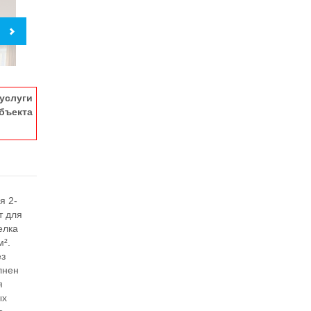
услуги
ъекта
я 2-
т для
елка
м².
ез
лнен
я
ых