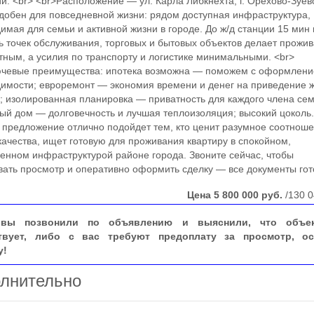
й. <br> <br>Расположение — ул. Карла Либкнехта, г. Орехово-Зуев
добен для повседневной жизни: рядом доступная инфраструктура,
имая для семьи и активной жизни в городе. До ж/д станции 15 мин
ь точек обслуживания, торговых и бытовых объектов делает прожи
ным, а усилия по транспорту и логистике минимальными. <br>
ючевые преимущества: ипотека возможна — поможем с оформлени
имости; евроремонт — экономия времени и денег на приведение 
; изолированная планировка — приватность для каждого члена сем
ый дом — долговечность и лучшая теплоизоляция; высокий цоколь.
 предложение отлично подойдет тем, кто ценит разумное соотнош
качества, ищет готовую для проживания квартиру в спокойном,
енном инфраструктурой районе города. Звоните сейчас, чтобы
вать просмотр и оперативно оформить сделку — все документы гот
Цена
5 800 000
руб.
/130 0
вы позвонили по объявлению и выяснили, что объе
твует, либо с вас требуют предоплату за просмотр, ос
у!
лнительно