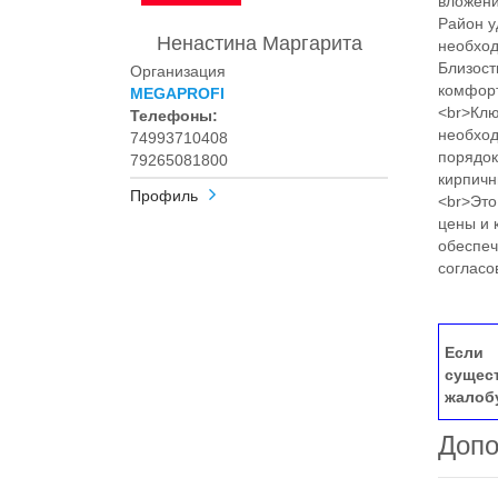
вложени
Район у
Ненастина Маргарита
необход
Близост
Организация
комфорт
MEGAPROFI
<br>Кл
Телефоны:
необход
74993710408
порядок
79265081800
кирпичн
Профиль
<br>Это
цены и 
обеспеч
согласо
Если 
сущес
жалоб
Допо