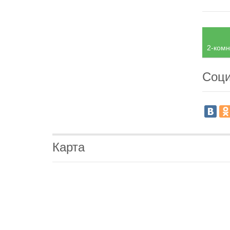
2-комн
Соци
Карта