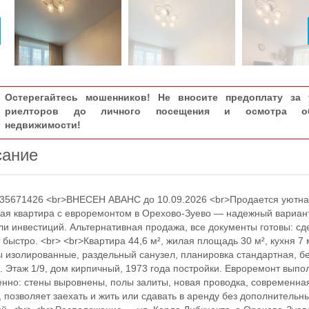
Остерегайтесь мошенников! Не вносите предоплату за 
риелторов до личного посещения и осмотра об
недвижимости!
сание
5671426 <br>ВНЕСЕН АВАНС до 10.09.2026 <br>Продается уютна
ая квартира с евроремонтом в Орехово-Зуево — надежный вариан
ли инвестиций. Альтернативная продажа, все документы готовы: сд
 быстро. <br> <br>Квартира 44,6 м², жилая площадь 30 м², кухня 7 
 изолированные, раздельный санузел, планировка стандартная, б
. Этаж 1/9, дом кирпичный, 1973 года постройки. Евроремонт выпо
енно: стены выровнены, полы залиты, новая проводка, современна
, позволяет заехать и жить или сдавать в аренду без дополнительн