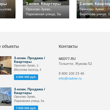
тиры
3-комн. Квартиры
1-комн. Кварт
Козлова
Орехово-Зуево,
Орехово-Зуево,
Парковская улица, 5а
Бирюкова улица, 1
 объекты
Контакты
3-комн. Продажа /
NED77.RU
Квартиры
Тольятти, Жукова 52
Орехово-Зуево, 1-
йКозлова проезд, 4
8 800 100 23 46
4 890 000 руб.
info@radver.ru
3-комн. Продажа /
Квартиры
Орехово-Зуево,
Парковская улица, 5а
7 600 000 руб.