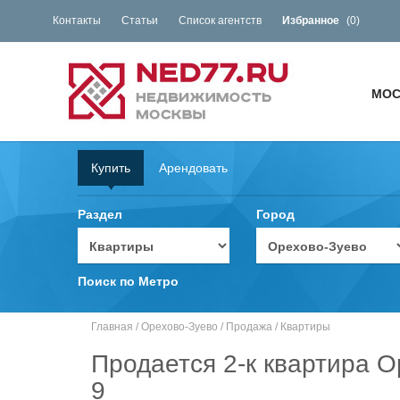
Контакты
Статьи
Список агентств
Избранное
(
0
)
МОС
Купить
Арендовать
Раздел
Город
Поиск по Метро
Главная
/
Орехово-Зуево
/
Продажа
/
Квартиры
Продается 2-к квартира О
9