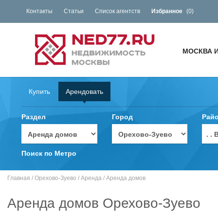
Контакты
Статьи
Список агентств
Избранное
(
0
)
МОСКВА 
Купить
Арендовать
Раздел
Город
Рай
. 
Поиск по Метро
Главная
/
Орехово-Зуево
/
Аренда
/
Аренда домов
Аренда домов Орехово-Зуево