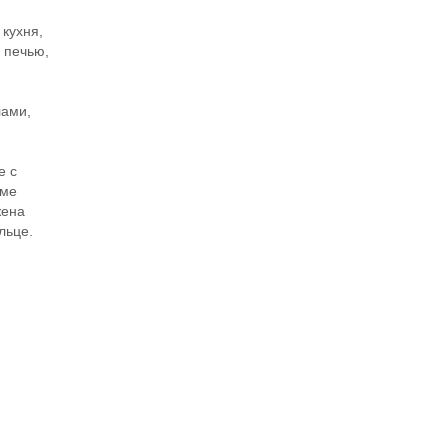
 кухня,
й печью,
лами,
е с
оме
жена
льце.