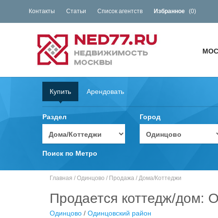
Контакты
Статьи
Список агентств
Избранное
(
0
)
МОС
Купить
Арендовать
Раздел
Город
Поиск по Метро
Главная
/
Одинцово
/
Продажа
/
Дома/Коттеджи
Продается коттедж/дом: О
Одинцово
/
Одинцовский район