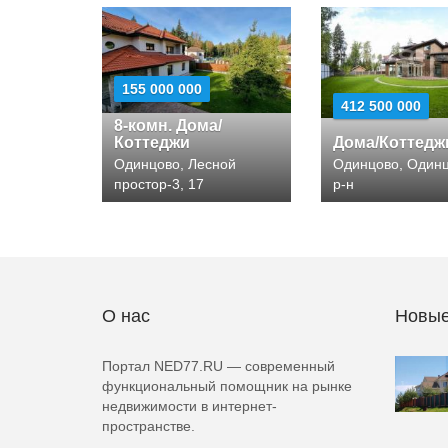
155 000 000
412 500 000
8-комн. Дома/
Коттеджи
Дома/Коттедж
Одинцово, Лесной
Одинцово, Один
простор-3, 17
р-н
О нас
Новые
Портал NED77.RU — современный
функциональный помощник на рынке
недвижимости в интернет-
пространстве.