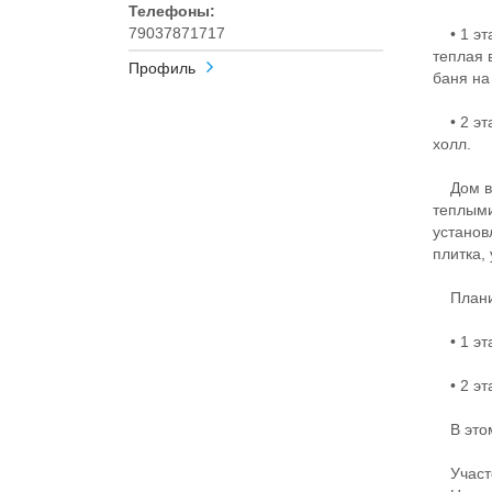
Телефоны:
79037871717
• 1 эта
теплая 
Профиль
баня на
• 2 эта
холл.
Дом вып
теплыми
установ
плитка,
Планир
• 1 эта
• 2 эта
В этом 
Участо