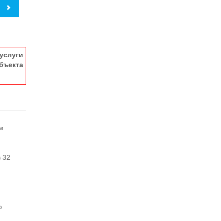
услуги
ъекта
м
 32
о