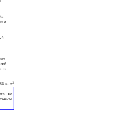
и
На
ие и
ой
ная
ский
зины.
2
86 за м
кта не
тавьте