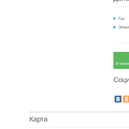
Газ
Элек
6-комн
Соци
Карта