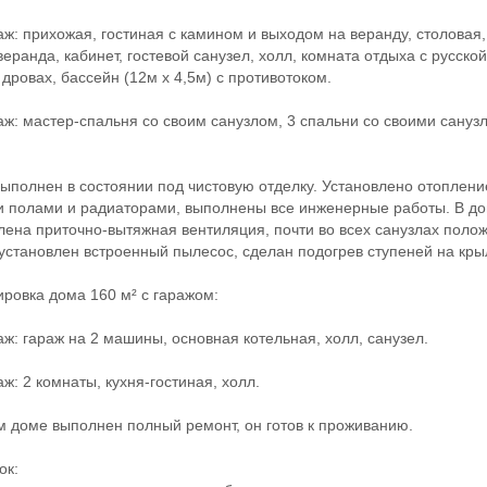
ж: прихожая, гостиная с камином и выходом на веранду, столовая,
веранда, кабинет, гостевой санузел, холл, комната отдыха с русско
 дровах, бассейн (12м х 4,5м) с противотоком.
ж: мастер-спальня со своим санузлом, 3 спальни со своими сануз
олнен в состоянии под чистовую отделку. Установлено отоплени
 полами и радиаторами, выполнены все инженерные работы. В д
лена приточно-вытяжная вентиляция, почти во всех санузлах поло
 установлен встроенный пылесос, сделан подогрев ступеней на кры
овка дома 160 м² с гаражом:
ж: гараж на 2 машины, основная котельная, холл, санузел.
ж: 2 комнаты, кухня-гостиная, холл.
доме выполнен полный ремонт, он готов к проживанию.
к: