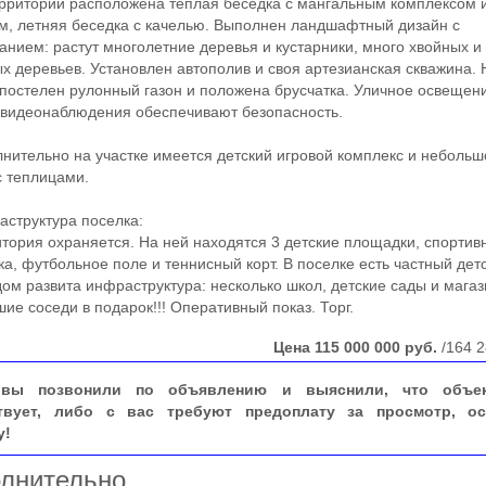
ритории расположена теплая беседка с мангальным комплексом 
м, летняя беседка с качелью. Выполнен ландшафтный дизайн с
анием: растут многолетние деревья и кустарники, много хвойных и
х деревьев. Установлен автополив и своя артезианская скважина. 
 постелен рулонный газон и положена брусчатка. Уличное освещен
видеонаблюдения обеспечивают безопасность.
тельно на участке имеется детский игровой комплекс и небольш
с теплицами.
труктура поселка:
рия охраняется. На ней находятся 3 детские площадки, спортив
а, футбольное поле и теннисный корт. В поселке есть частный дет
дом развита инфраструктура: несколько школ, детские сады и мага
 соседи в подарок!!! Оперативный показ. Торг.
Цена
115 000 000
руб.
/164 2
вы позвонили по объявлению и выяснили, что объе
твует, либо с вас требуют предоплату за просмотр, ос
у!
лнительно