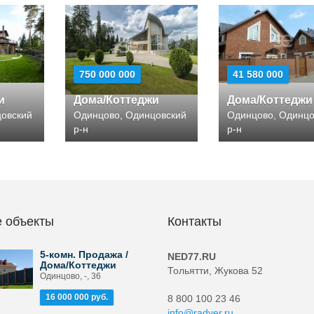
750 000 000
41 580 000
и
Дома/Коттеджи
Дома/Коттеджи
цовский
Одинцово, Одинцовский
Одинцово, Одинцо
р-н
р-н
 объекты
Контакты
5-комн. Продажа /
NED77.RU
Дома/Коттеджи
Тольятти, Жукова 52
Одинцово, -, 36
16 000 000 руб.
8 800 100 23 46
info@radver.ru