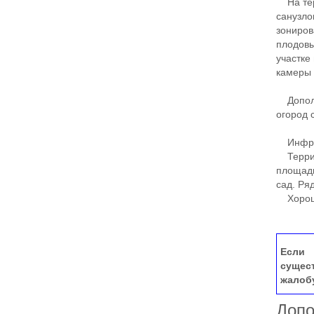
На тер
санузло
зониров
плодовы
участке
камеры 
Дополни
огород 
Инфрас
Террито
площадк
сад. Ря
Хорошие
Если 
сущес
жалоб
Допо