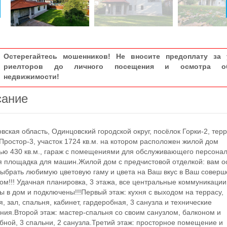
Остерегайтесь мошенников! Не вносите предоплату за 
риелторов до личного посещения и осмотра об
недвижимости!
сание
кая область, Одинцовский городской округ, посёлок Горки-2, тер
Простор-3, участок 1724 кв.м. на котором расположен жилой дом
ю 430 кв.м., гараж с помещениями для обслуживающего персонал
 площадка для машин.Жилой дом с предчистовой отделкой: вам о
выбрать любимую цветовую гаму и цвета на Ваш вкус в Ваш совер
ом!!! Удачная планировка, 3 этажа, все центральные коммуникации
ы в дом и подключены!!!Первый этаж: кухня с выходом на террасу,
я, зал, спальня, кабинет, гардеробная, 3 санузла и технические
ия.Второй этаж: мастер-спальня со своим санузлом, балконом и
бной, 3 спальни, 2 санузла.Третий этаж: просторное помещение и