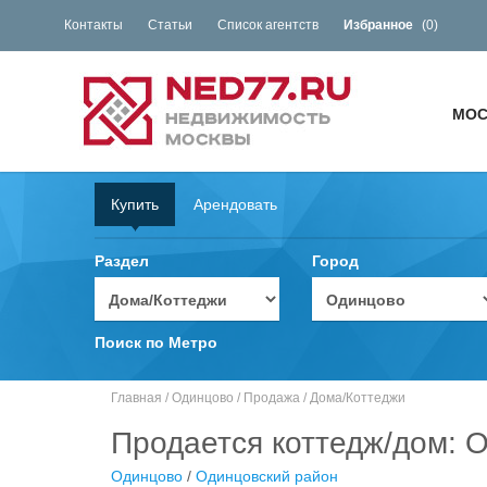
Контакты
Статьи
Список агентств
Избранное
(
0
)
МОС
Купить
Арендовать
Раздел
Город
Поиск по Метро
Главная
/
Одинцово
/
Продажа
/
Дома/Коттеджи
Продается коттедж/дом: О
Одинцово
/
Одинцовский район