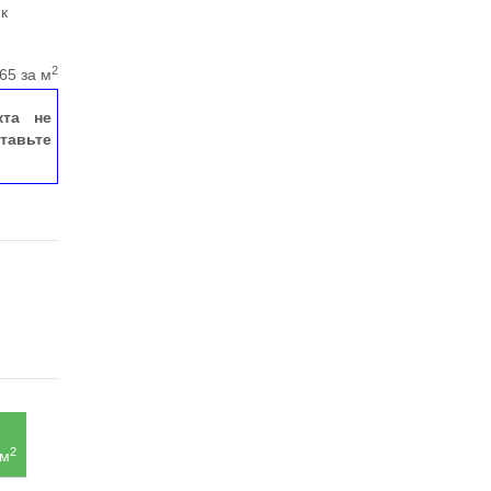
 к
2
65 за м
кта не
тавьте
2
 м