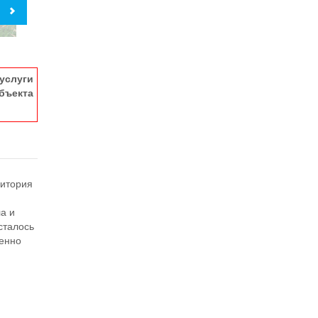
услуги
ъекта
ритория
а и
сталось
шенно