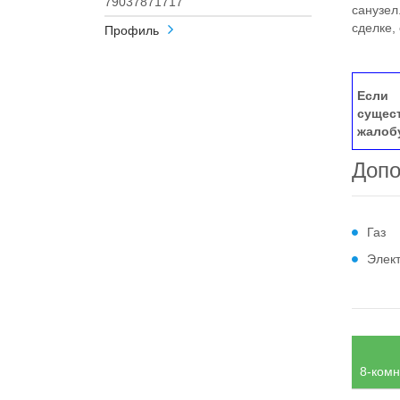
79037871717
санузел
сделке,
Профиль
Если 
сущес
жалоб
Допо
Газ
Элек
8-комн