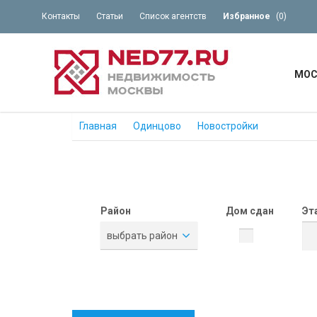
Контакты
Статьи
Список агентств
Избранное
(
0
)
МОС
Главная
Одинцово
Новостройки
Район
Дом сдан
Эт
выбрать район