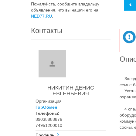
Пожалуйста, сообщите владельцу
объявления, что вы нашли его на
NED77.RU
.
Контакты
Опи
Заезд с
семье б
НИКИТИН ДЕНИС
Уютный 
ЕВГЕНЬЕВИЧ
охpaняe
Организация
ГорОбмен
4 спаль
Телефоны:
оборудо
89038888876
коммуни
74951200010
сосны, 
Профиль