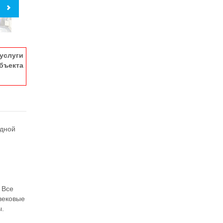
услуги
ъекта
одной
 Все
 вековые
ы.