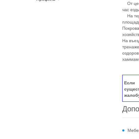
От цeн
чаc езд
На терр
площадк
Покрова
хозяйст
На въез
тренаже
оздоров
хаммам
Если 
сущес
жалоб
Допо
Мебе