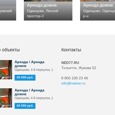
в
Аренда домов
Аренда домов
цовский
Одинцово, Лесной
Одинцово, Одинцо
простор-2
р-н
 объекты
Контакты
Аренда / Аренда
NED77.RU
домов
Тольятти, Жукова 52
Одинцово, 4-й переулок, 1
69 999 руб.
8 800 100 23 46
info@radver.ru
Аренда / Аренда
домов
Одинцово, 4-й переулок, 1
69 999 руб.