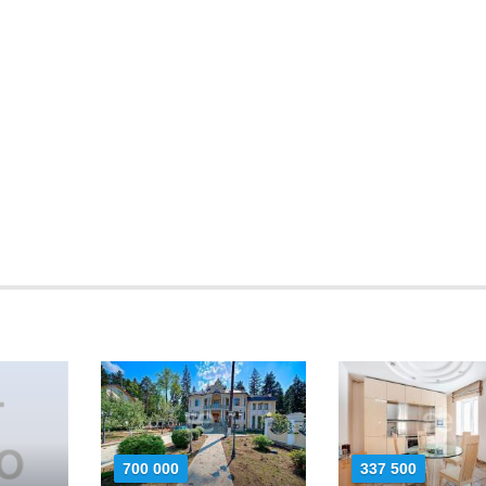
700 000
337 500