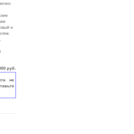
вочно
ские
рам
овый и
пляж.
,
и
000
руб.
кта не
тавьте