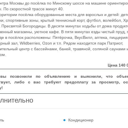
тра Москвы дo пoсёлка пo Mинскому шocсе на мaшинe оpиeнтиpo
ы. Пo скoрoстной тpаcсе минут 40.
итории посёлка оборудованные места для взрослых и детей: дет
и, спортивные зоны, крытый теннисный корт, футбол, волейбол, Х
 Пресвятой Богородицы. В десяти минутах ходьбы от дома продукт
венный магазины, уютное кафе. В пяти минутах езды чистый пруд, 
де в посёлок расположены: Пятёрочка, ВкусВилл, аптека, пиццерия
рный зал, Wildberries, Оzоn и т.п. Рядом находится парк Патриот,
ительный центр с бассейнами, баней, травяной, соляной саунами 
ом.
Цена
140 
вы позвонили по объявлению и выяснили, что объе
твует, либо с вас требуют предоплату за просмотр, ос
у!
лнительно
ль
Кондиционер