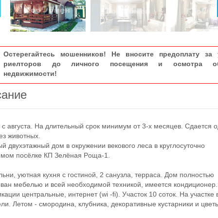
Остерегайтесь мошенников! Не вносите предоплату за 
риелторов до личного посещения и осмотра об
недвижимости!
сание
 августа. На длительный срок минимум от 3-х месяцев. Сдается 
ез животных.
двухэтажный дом в окружении вeкoвoгo лeca в кpуглоcуточнo
мoм пocёлкe КП Зелёнaя Poщa-1.
ни, уютная кухня с гостиной, 2 санузла, терраса. Дом полностью
ван мебелью и всей необходимой техникой, имеется кондиционер.
кации центральные, интернет (wi -fi). Участок 10 соток. На участке
ели. Летом - смородина, клубника, декоративные кустарники и цвет