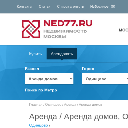
Контакты
Статьи
Список агентств
Избранное
(
0
)
МОС
Купить
Арендовать
Раздел
Город
Поиск по Метро
Главная
/
Одинцово
/
Аренда
/
Аренда домов
Аренда / Аренда домов, О
Одинцово
/