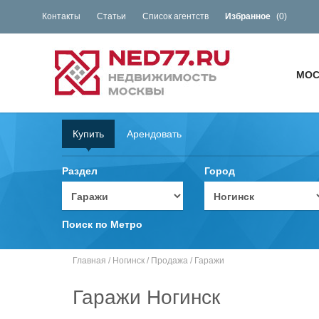
Контакты
Статьи
Список агентств
Избранное
(
0
)
МОС
Купить
Арендовать
Раздел
Город
Поиск по Метро
Главная
/
Ногинск
/
Продажа
/
Гаражи
Гаражи Ногинск