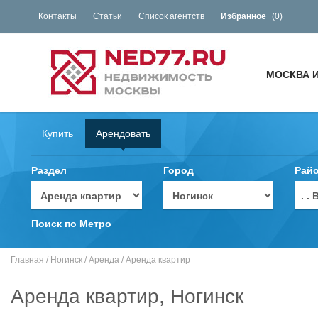
Контакты
Статьи
Список агентств
Избранное
(
0
)
МОСКВА 
Купить
Арендовать
Раздел
Город
Рай
. 
Поиск по Метро
Главная
/
Ногинск
/
Аренда
/
Аренда квартир
Аренда квартир, Ногинск