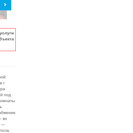
услуги
ъекта
ной
 г.
ира
ий под
комнаты
ь
набжение
— во
а —
стола,