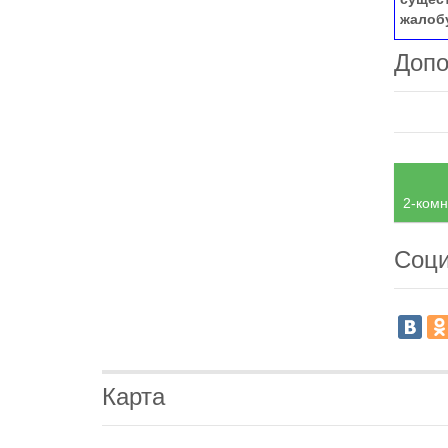
жалоб
Допо
2-комн
Соци
Карта