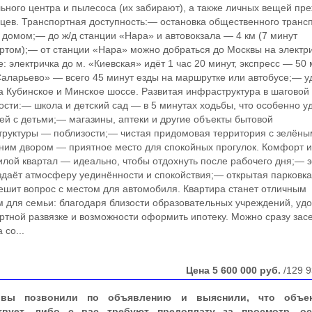
ьного центра и пылесоса (их забирают), а также личных вещей пр
цев. Транспортная доступность:— остановка общественного транс
 домом;— до ж/д станции «Нара» и автовокзала — 4 км (7 минут
ртом);— от станции «Нара» можно добраться до Москвы на электр
е: электричка до м. «Киевская» идёт 1 час 20 минут, экспресс — 50
Саларьево» — всего 45 минут езды на маршрутке или автобусе;— 
а Кубинское и Минское шоссе. Развитая инфраструктура в шаговой
ости:— школа и детский сад — в 5 минутах ходьбы, что особенно у
ей с детьми;— магазины, аптеки и другие объекты бытовой
руктуры — поблизости;— чистая придомовая территория с зелёны
ним двором — приятное место для спокойных прогулок. Комфорт 
илой квартал — идеально, чтобы отдохнуть после рабочего дня;— 
здаёт атмосферу уединённости и спокойствия;— открытая парковка
ешит вопрос с местом для автомобиля. Квартира станет отличным
 для семьи: благодаря близости образовательных учреждений, уд
ртной развязке и возможности оформить ипотеку. Можно сразу зас
 со...
Цена
5 600 000
руб.
/129 9
вы позвонили по объявлению и выяснили, что объе
твует, либо с вас требуют предоплату за просмотр, ос