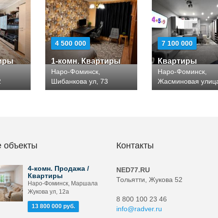
4 500 000
7 100 000
тиры
1-комн. Квартиры
Квартиры
Наро-Фоминск,
Наро-Фоминск,
2
Шибанкова ул, 73
Жасминовая улица
 объекты
Контакты
4-комн. Продажа /
NED77.RU
Квартиры
Тольятти, Жукова 52
Наро-Фоминск, Маршала
Жукова ул, 12а
8 800 100 23 46
13 800 000 руб.
info@radver.ru