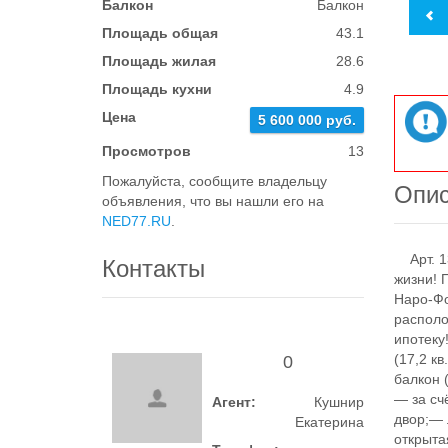
Балкон
Балкон
Площадь общая
43.1
Площадь жилая
28.6
Площадь кухни
4.9
Цена
5 600 000 руб.
Просмотров
13
Пожалуйста, сообщите владельцу
Опи
объявления, что вы нашли его на
NED77.RU
.
Арт. 1
Контакты
жизни! 
Наро‑Фо
располо
ипотеку
(17,2 к
0
балкон 
— за сч
Агент:
Кушнир
двор;— 
Екатерина
открыта