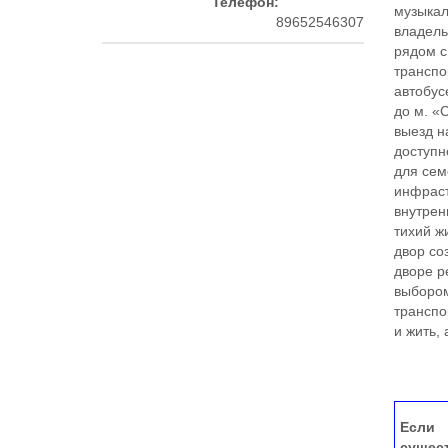
Телефон:
музыкал
89652546307
владель
рядом с
транспо
автобус
до м. «
выезд н
доступн
для сем
инфраст
внутрен
тихий ж
двор со
дворе р
выбором
транспо
и жить, а
Если 
сущес