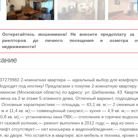
Остерегайтесь мошенников! Не вносите предоплату за 
риелторов до личного посещения и осмотра об
недвижимости!
сание
37279982 2-комнатная квартира — идеальный выбор для комфорт
Подходит под ипотеку! Предлагаем к покупке 2‑комнатную квартиру в
минске (Московская область) по адресу: ул. Шибанкова, 43. Кварт
жена на 2‑м этаже 5‑этажного дома. Отличный вариант, подходящ
! Основные характеристики:— площадь — 43,1 кв. м;— 2 смежные 
в. м и 11,4 кв. м);— совмещённый санузел;— кухня — 4,9 кв. м;— ест
(0,8 кв. м);— установлены окна ПВХ;— отопление и горячее водос
ёт газовой колонки;— ремонт выполнен в 2012 году;— вид из окон 
лифт отсутствует;— нет консьержа и видеонаблюдения;— парковк
я, во дворе. Что остаётся в квартире: вся мебель и техника, кроме 