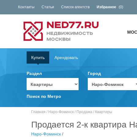
Контакты
Статьи
Список агентств
Избранное
(
0
)
МОС
Купить
Арендовать
Раздел
Город
Поиск по Метро
Главная
/
Наро-Фоминск
/
Продажа
/
Квартиры
Продается 2-к квартира 
Наро-Фоминск
/