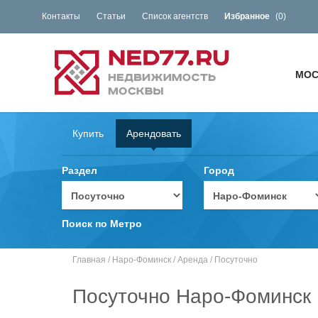
Контакты
Статьи
Список агентств
Избранное
(
0
)
МОС
Купить
Арендовать
Раздел
Город
Поиск по Метро
Главная
/
Наро-Фоминск
/
Аренда
/
Посуточно
Посуточно Наро-Фоминск