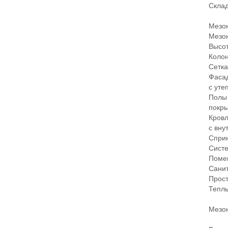
Складс
Мезони
Мезони
Высота 
Колонн
Сетка 
Фасады
с утеп
Полы м
покрыти
Кровля
с внут
Спринк
Систем
Помеще
Санита
Простор
Теплы
Мезони