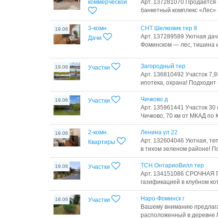
коммерческой
Арт. 137281070 Продается
банкетный комплекс «Лес» в
3-комн.
СНТ Шелковик тер 8
19.06
Арт. 137289589 Уютная дача
Дачи
Фоминском — лес, тишина и 
Загородный тер
19.06
Участки
Арт. 136810492 Участок 7,
ипотека, охрана! Подходит п
Чичково д
19.06
Участки
Арт. 135961441 Участок 30 
Чичково, 70 км от МКАД по К
2-комн.
Ленина ул 22
19.06
Арт. 132604046 Уютная, те
Квартиры
в тихом зеленом районе! По
ТСН ОнтариоВилл тер
19.06
Участки
Арт. 134151086 СРОЧНАЯ П
газификацией в клубном кот
Наро-Фоминск г
18.06
Участки
Вашему вниманию предлага
расположенный в деревне Г