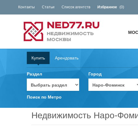
Контакты
Статьи
Список агентств
Избранное
(
0
)
МОС
Купить
Арендовать
Раздел
Город
Поиск по Метро
Недвижимость Наро-Фоми