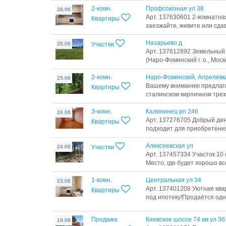
2-комн.
Профсоюзная ул 38
26.06
Арт. 137630601 2-комнатн
Квартиры
заезжайте, живите или сдав
Назарьево д
26.06
Участки
Арт. 137612892 Земельный у
(Наро‑Фоминский г. о., Моско
2-комн.
Наро-Фоминский, Апрелевка
25.06
Вашему вниманию предлага
Квартиры
сталинском кирпичном трех
3-комн.
Калининец рп 246
24.06
Арт. 137276705 Добрый де
Квартиры
подходит для приобретения 
Алексеевская ул
24.06
Участки
Арт. 137457334 Участок 10
Место, где будет хорошо вс
1-комн.
Центральная ул 34
23.06
Арт. 137401208 Уютная ква
Квартиры
под ипотеку!Продаётся одн
Продажа
Киевское шоссе 74 км ул 3б
19.06