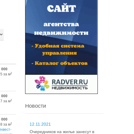
0 000
2
5 за м
0 000
2
7 за м
Новости
0 000
12.11.2021
2
8 за м
нвест-
Очередников на жилье занесут в