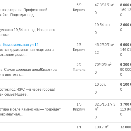
2
5/9
47.3/31/7 м
8 000 
ая квартира на Профсоюзной —
Кирпич
169 13
0
айте! Подходит под...
0
19.54 сот.
2 600 
часток 19,54 сот. в д. Назарьево
0
0
вская...
2
, Комсомольская ул 12
2/3
45.2/30/7 м
6 600 
ется двухкомнатная квартира в
Кирпич
146 01
12
этажном доме,...
0
2
5/5
70/40/9 м
6 300 
нь. Самая хорошая цена!Квартира
Панель
90 000
0
в ипотеку с...
0
10 сот.
6 100 
 соток под ИЖС —в черте города!
0
0
ей семье!Ищете...
1/5
32.5/15.1/7.3
3 700 
2
ртира в селе Каменском — подойдёт
Кирпич
м
113 84
окомнатная...
0
0
2
1/1
108.7 м
32 00