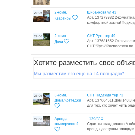
2-комн.
Шибанкова ул 43
29.06
Арт. 137279982 2-комнатн
Квартиры
комфортной жизни! Подходи
2-комн.
СНТ Руть тер 49
29.06
Арт. 137681652 Отличное м
Дачи
СНТ "Руть"!Расположен по..
Хотите разместить свое объя
Мы разместим его еще на 14 площадок*
3-комн.
СНТ Надежда тер 73
28.06
Дома/Коттеджи
Арт. 137664511 Дом 140,8 кв
для тех, кто хочет жить рядо
Аренда
- 120/ГЛФ
27.06
коммерческой
Сдается склад класса А об
аренды доступны площади о