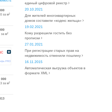
жимость
единый цифровой реестр
20.10.2021
000
2
0 за м
Для жителей многоквартирных
домов составили «кодекс жильца»
19.02.2021
000
Кому разрешили гостить без
2
 за м
прописки
27.01.2021
При регистрации старых прав на
ас
недвижимость отменили пошлину
рифа PRO
16.11.2015
Автоматическая выгрузка объектов в
формате XML
0 000
2
3 за м
813