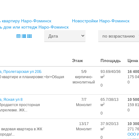
ь квартиру Наро-Фоминск
Новостройки Наро-Фоминск
ь дом или коттедж Наро-Фоминск
Этаж
Площадь
Цена
а, Пролетарская ул 20Б
5/9
93.69/40/36
16 40
2
О квартире и планировке:<br>Общая
кирпично-
м
175 04
монолитный
0
0
, Ясная ул 8
7/7
65.7/38/13
10 50
2
>Продается просторная
Монолит
м
159 81
прелевке. ЖК...
0
0
13/17
37.9/20/13
10 30
2
я видовая квартира в ЖК
Монолит
м
271 76
рода!...
ООО И
0