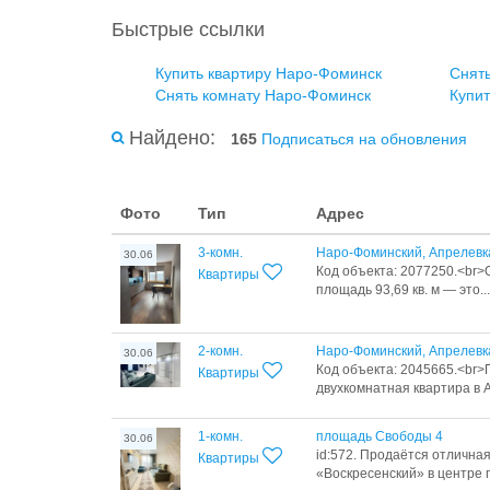
Быстрые ссылки
Купить квартиру Наро-Фоминск
Снят
Снять комнату Наро-Фоминск
Купит
Найдено:
165
Подписаться на обновления
Фото
Тип
Адрес
3-комн.
Наро-Фоминский, Апрелевк
30.06
Код объекта: 2077250.<br>
Квартиры
площадь 93,69 кв. м — это...
2-комн.
Наро-Фоминский, Апрелевка
30.06
Код объекта: 2045665.<br
Квартиры
двухкомнатная квартира в А
1-комн.
площадь Свободы 4
30.06
id:572. Продаётся отлична
Квартиры
«Воскресенский» в центре го