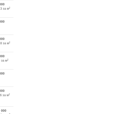
000
2
3 за м
000
000
2
8 за м
000
2
 за м
000
000
2
6 за м
0 000