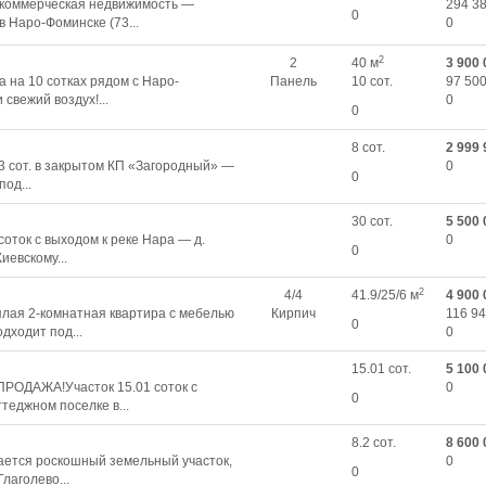
 коммерческая недвижимость —
294 38
0
 Наро-Фоминске (73...
0
2
2
40 м
3 900 
 на 10 сотках рядом с Наро-
Панель
10 сот.
97 500
свежий воздух!...
0
0
8 сот.
2 999 
93 сот. в закрытом КП «Загородный» —
0
0
од...
30 сот.
5 500 
соток с выходом к реке Нара — д.
0
0
иевскому...
2
4/4
41.9/25/6 м
4 900 
плая 2-комнатная квартира с мебелью
Кирпич
116 94
0
дходит под...
0
15.01 сот.
5 100 
РОДАЖА!Участок 15.01 соток с
0
0
теджном поселке в...
8.2 сот.
8 600 
ется роскошный земельный участок,
0
0
лаголево...