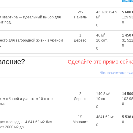
недви
2/5
43.1/28.6/4.9
5 600 
2
ая квартира — идеальный выбор для
Панель
м
129 93
т под...
0
0
2
1
46 м
1 450 
есто для загородной жизни в уютном
Дерево
20 сот.
31 522
.
0
0
вление?
Сделайте это прямо сейч
*При подключении та
2
2
140.8 м
14 50
. м с баней и участком 10 соток —
Дерево
10 сот.
102 98
м с...
0
0
2
1/1
4841.62 м
5 538 
щая площадь – 4 841,62 м2 Для
Монолит
0
0
т 2000 м2 до...