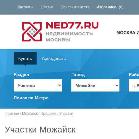
Контакты
Статьи
Список агентств
Избранное
(
0
)
МОСКВА 
Купить
Арендовать
Раздел
Город
Рай
. 
Поиск по Метро
Главная
/
Можайск
/
Продажа
/
Участки
Участки Можайск