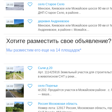
село Старое Село
16.02
Минское, Киевское или Можайское шоссе 90 км от 
ДНП Старое Село, в районе...
деревня Андреевское
16.02
Минское, Киевское или Можайское шоссе 99 км от 
Андреевское, в районе г. Можайск....
Хотите разместить свое объявление?
Мы разместим его еще на 14 площадок*
Сычи д 20
16.02
Арт. 111425916 Земельный участок для строительс
в живописном СНТ у реки...
село Поречье
16.02
id:202. Продаётся участок в Можайском районе . с
— ваша...
Россия Московская область
16.02
Номер лота: 12917 Россия, Московская область, го