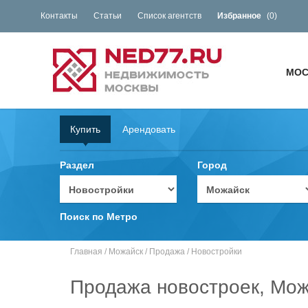
Контакты
Статьи
Список агентств
Избранное
(
0
)
МОС
Купить
Арендовать
Раздел
Город
Поиск по Метро
Главная
/
Можайск
/
Продажа
/
Новостройки
Продажа новостроек, Мо