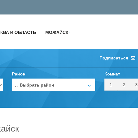
КВА И ОБЛАСТЬ
МОЖАЙСК
Подписаться
Район
Комнат
1
2
3
. . Выбрать район
жайск