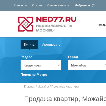
Контакты
Статьи
Список агентств
Избранное
(
0
)
МОС
Купить
Арендовать
Раздел
Город
Поиск по Метро
Главная
/
Можайск
/
Продажа
/
Квартиры
Продажа квартир, Можайс