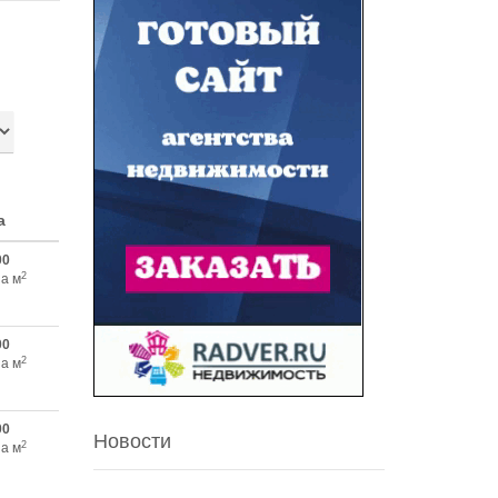
а
00
2
за м
00
2
за м
00
Новости
2
за м