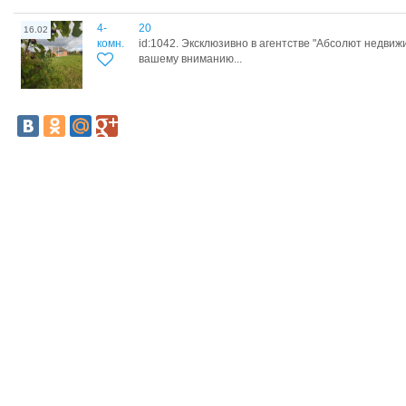
4-
20
16.02
комн.
id:1042. Эксклюзивно в агентстве "Абсолют недви
вашему вниманию...