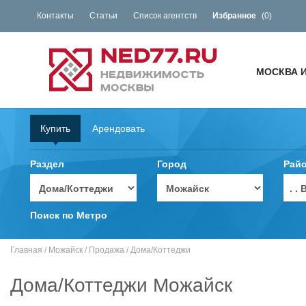
Контакты
Статьи
Список агентств
Избранное
(
0
)
МОСКВА 
Купить
Арендовать
Раздел
Город
Рай
. 
Поиск по Метро
Главная
/
Можайск
/
Продажа
/
Дома/Коттеджи
Дома/Коттеджи Можайск