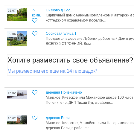
7-
Сивково д 1221
02.07
комн.
Кирпичный дом с банным комплексом и авторским 
коттеджном охраняемом поселке...
Сосновая улица 1
09.06
Продается в деревне Лубёнки добротный Дом в рус
ВСЕГО 5 СТРОЕНИЙ: Дом,...
Хотите разместить свое объявление?
Мы разместим его еще на 14 площадок*
деревня Поченичено
16.02
Минское, Киевское или Можайское шоссе 100 км о
Поченичено, ДНП Тихий Луг, в районе...
деревня Бели
16.02
Минское, Киевское, Можайское или Новорижское шо
деревня Бели, в районе г....