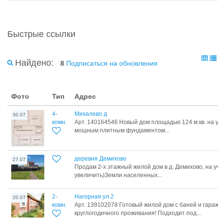
Быстрые ссылки
Найдено:
8
Подписаться на обновления
Фото
Тип
Адрес
4-
Михалево д
30.07
комн.
Арт. 140164546 Новый дом площадью 124 м.кв. на уч
мощным плитным фундаментом...
деревня Демихово
27.07
Продам 2-х этажный жилой дом в д. Демихово, на уч
увеличить)Земли населенных...
2-
Нагорная ул 2
20.07
комн.
Арт. 139102078 Готовый жилой дом с баней и гара
круглогодичного проживания! Подходит под...