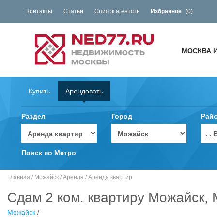
Контакты
Статьи
Список агентств
Избранное
(
0
)
МОСКВА 
Купить
Арендовать
Раздел
Город
Рай
. 
Поиск по Метро
Главная
/
Можайск
/
Аренда
/
Аренда квартир
Сдам 2 ком. квартиру Можайск, 
Можайск
/