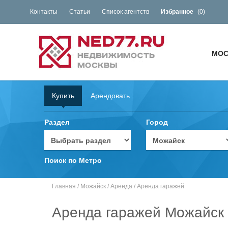
Контакты
Статьи
Список агентств
Избранное
(
0
)
МОС
Купить
Арендовать
Раздел
Город
Поиск по Метро
Главная
/
Можайск
/
Аренда
/
Аренда гаражей
Аренда гаражей Можайск