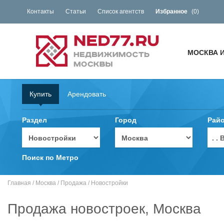
Контакты
Статьи
Список агентств
Избранное
(
0
)
МОСКВА 
Купить
Арендовать
Раздел
Город
Рай
. 
Поиск по Метро
Главная
/
Москва
/
Продажа
/
Новостройки
Продажа новостроек, Москва