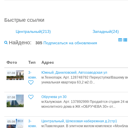
Быстрые ссылки
Центральный(213)
Западный(24)
Найдено:
305
Подписаться на обновления
Фото
Тип
Адрес
3-
Южный, Даниловский, Автозаводская ул
07.08
комн.
м.Технопарк. Арт. 128748792 Переуступка!Вашему 
уникальная квартира 63,2 м2.О...
Обручева ул 30
07.08
м.Калужская. Арт. 137892999 Продаётся студия 24 кв
монолитного дома в ЖК «ОБРУЧЕВА 30» от...
3-
Центральный, Шлюзовая набережная д.2стр1
05.08
комн.
м.Павелецкая. В элитном жилом комплексе «Монбл