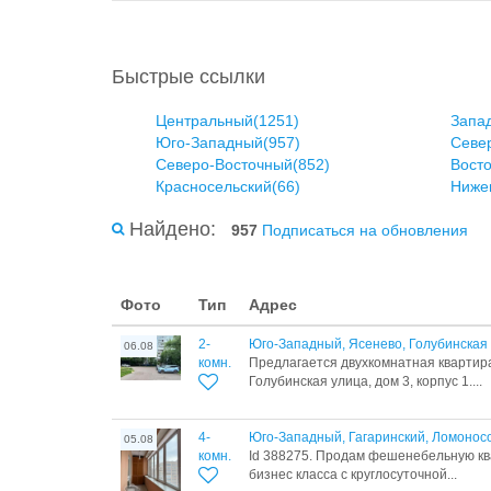
Быстрые ссылки
Центральный(1251)
Запа
Юго-Западный(957)
Севе
Северо-Восточный(852)
Вост
Красносельский(66)
Ниже
Найдено:
957
Подписаться на обновления
Фото
Тип
Адрес
2-
Юго-Западный, Ясенево, Голубинская 
06.08
комн.
Предлагается двухкомнатная квартира
Голубинская улица, дом 3, корпус 1....
4-
Юго-Западный, Гагаринский, Ломоносо
05.08
комн.
Id 388275. Продам фешенебельную ква
бизнес класса с круглосуточной...