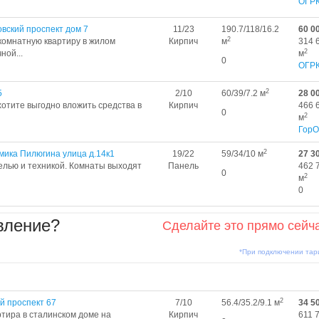
ОГР
вский проспект дом 7
11/23
190.7/118/16.2
60 0
2
 комнатную квартиру в жилом
Кирпич
м
314 
2
ной...
м
0
ОГР
2
5
2/10
60/39/7.2 м
28 0
отите выгодно вложить средства в
Кирпич
466 
0
2
м
ГорО
2
мика Пилюгина улица д.14к1
19/22
59/34/10 м
27 3
елью и техникой. Комнаты выходят
Панель
462 
0
2
м
0
вление?
Сделайте это прямо сейч
*При подключении та
2
й проспект 67
7/10
56.4/35.2/9.1 м
34 5
тира в сталинском доме на
Кирпич
611 