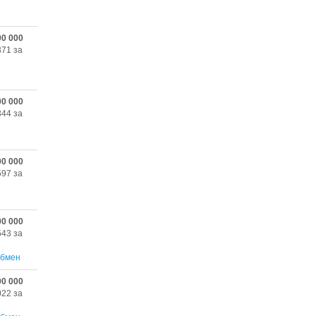
00 000
371 за
00 000
344 за
00 000
597 за
00 000
543 за
бмен
00 000
022 за