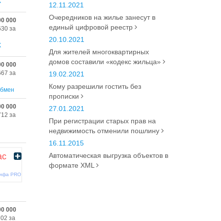
К
12.11.2021
Очередников на жилье занесут в
00 000
единый цифровой реестр
630 за
20.10.2021
К
Для жителей многоквартирных
домов составили «кодекс жильца»
00 000
667 за
19.02.2021
Кому разрешили гостить без
бмен
прописки
00 000
27.01.2021
712 за
При регистрации старых прав на
недвижимость отменили пошлину
16.11.2015
ас
Автоматическая выгрузка объектов в
формате XML
рифа PRO
00 000
702 за