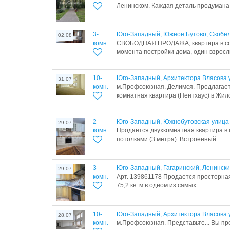
Ленинском. Каждая деталь продумана.
3-
Юго-Западный, Южное Бутово, Скобел
02.08
комн.
СВОБОДНАЯ ПРОДАЖА, квартира в соб
момента постройки дома, один взрослы
10-
Юго-Западный, Архитектора Власова 
31.07
комн.
м.Профсоюзная. Делимся. Предлагает
комнатная квартира (Пентхаус) в Жило
2-
Юго-Западный, Южнобутовская улица
29.07
комн.
Продаётся двухкомнатная квартира в
потолками (3 метра). Встроенный...
3-
Юго-Западный, Гагаринский, Ленински
29.07
комн.
Арт. 139861178 Продается просторна
75,2 кв. м в одном из самых...
10-
Юго-Западный, Архитектора Власова 
28.07
комн.
м.Профсоюзная. Представьте... Вы пр