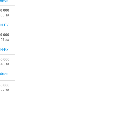
бмен
60 000
538 за
ГИ-РУ
79 000
697 за
ГИ-РУ
00 000
240 за
бмен
00 000
727 за