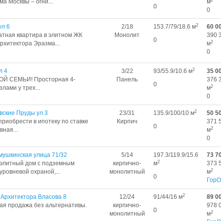
 Москвы – огни...
м
0
0
2
ул 6
2/18
153.7/79/18.6 м
60 0
тная квартира в элитном ЖК
Монолит
390 
0
2
рхитектора Эразма...
м
0
2
л 4
3/22
93/55.9/10.6 м
35 0
ОЙ СЕМЬИ! Просторная 4-
Панель
376 
0
2
злами у трех...
м
0
2
вские Пруды ул 3
23/31
135.9/100/10 м
50 5
приобрести в ипотеку по ставке
Кирпич
371 
0
2
вная...
м
0
ушкинская улица 71/32
5/14
197.3/119.9/15.6
73 7
2
элитный дом с подземным
кирпично-
м
373 
2
ровневой охраной,...
монолитный
м
0
ГорО
2
 Архитектора Власова 8
12/24
91/44/16 м
89 0
ная продажа без альтернативы.
кирпично-
978 
0
2
монолитный
м