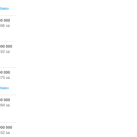
бмен
00 000
606 за
000 000
102 за
00 000
875 за
бмен
00 000
394 за
000 000
102 за