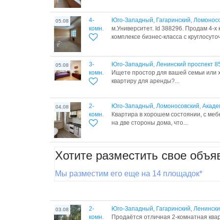
4-
Юго-Западный, Гагаринский, Ломоносо
05.08
комн.
м.Университет. Id 388296. Продам 4-х
комплексе бизнес-класса с круглосуточ
3-
Юго-Западный, Ленинский проспект 8
05.08
комн.
Ищете простор для вашей семьи или х
квартиру для аренды?...
2-
Юго-Западный, Ломоносовский, Акаде
04.08
комн.
Квартира в хорошем состоянии, с меб
на две стороны дома, что...
Хотите разместить свое объя
Мы разместим его еще на 14 площадок*
2-
Юго-Западный, Гагаринский, Ленински
03.08
комн.
Продаётся отличная 2-комнатная квар