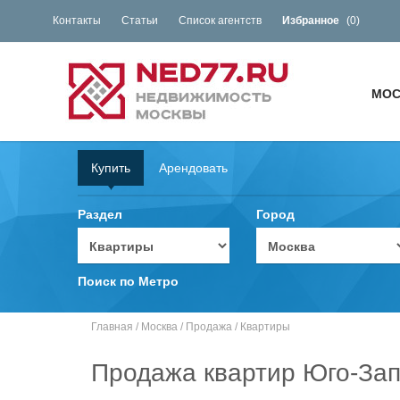
Контакты
Статьи
Список агентств
Избранное
(
0
)
МОС
Купить
Арендовать
Раздел
Город
Поиск по Метро
Главная
/
Москва
/
Продажа
/
Квартиры
Продажа квартир Юго-За