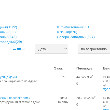
дный(1122)
Юго-Восточный(961)
рный(895)
Южный(870)
очный(645)
Северо-Западный(627)
городский(29)
Этаж
Площадь
Цен
2
улица дом 3
7/9
44.2/27.9 м
11 4
 площадью 44,2 м². Адрес:
260 
0
2
м
ТОР
2
вский проспект дом 7
10/23
200/108/20 м
80 0
ртиру на 10-м этаже в доме
Кирпич
400 
0
2
м