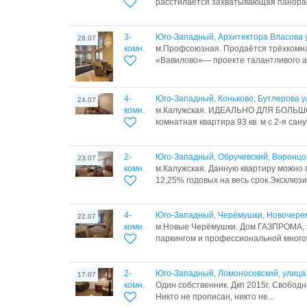
расстилается захватывающая панорама
3-
Юго-Западный, Архитектора Власова 
28.07
комн.
м.Профсоюзная. Продаётся трёхкомна
«Вавилово»— проекте талантливого а
4-
Юго-Западный, Коньково, Бутлерова у
24.07
комн.
м.Калужская. ИДЕАЛЬНО ДЛЯ БОЛЬШ
комнатная квартира 93 кв. м с 2-я сану
2-
Юго-Западный, Обручевский, Воронцо
23.07
комн.
м.Калужская. Данную квартиру можно 
12,25% годовых на весь срок.Эксклюзи
4-
Юго-Западный, Черёмушки, Новочерем
22.07
комн.
м.Новые Черёмушки. Дом ГАЗПРОМА, 
паркингом и профессиональной многоу
2-
Юго-Западный, Ломоносовский, улица
17.07
комн.
Один собственник. Дкп 2015г. Свобод
Никто не прописан, никто не...