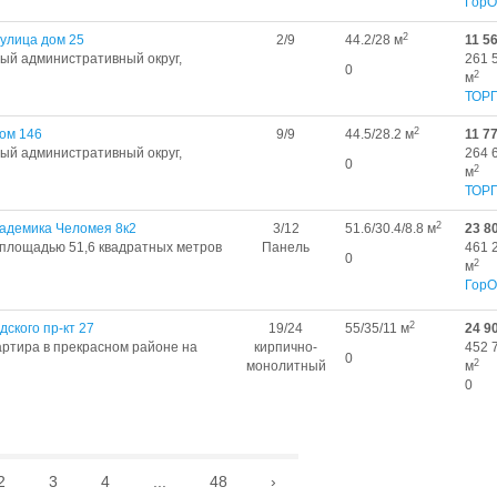
ГорО
2
 улица дом 25
2/9
44.2/28 м
11 5
дный административный округ,
261 
0
2
м
ТОР
2
ом 146
9/9
44.5/28.2 м
11 7
дный административный округ,
264 
0
2
м
ТОР
2
кадемика Челомея 8к2
3/12
51.6/30.4/8.8 м
23 8
 площадью 51,6 квадратных метров
Панель
461 
0
2
м
ГорО
2
ского пр-кт 27
19/24
55/35/11 м
24 9
артира в прекрасном районе на
кирпично-
452 
0
2
монолитный
м
0
2
3
4
...
48
›