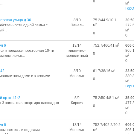
0
2
..
м
ГорО
евская улица д.36
8/10
75.2/44.9/10.1
20 5
2
ственности одной семьи с
Панель
м
272 
2
й...
м
0
0
2
ул 6
13/14
752.7/460/41 м
606 
ся к продаже просторная 10-ти
кирпично-
805 
0
2
м комплексе...
монолитный
м
0
2
 42
8/10
61.7/38/16 м
23 5
 монолитном доме с высокими
Монолит
380 
0
2
м
ГорО
2
й пр-кт 41к2
5/9
75.2/50.4/8.1 м
35 9
я 3-комнатная квартира площадью
Кирпич
477 
0
2
м
0
ул 6
13/14
752.7/402.2/40.2
606 
2
осыпаетесь, и под вами
Монолит
м
805 
2