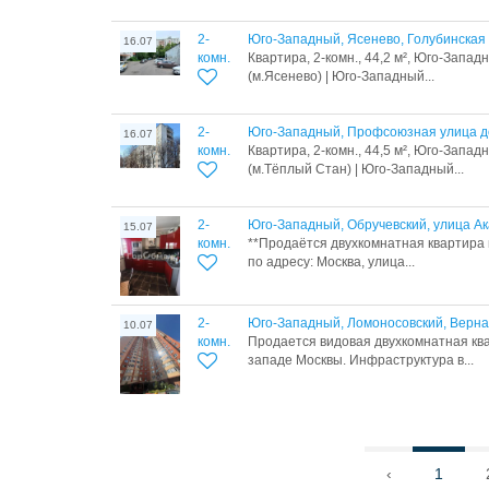
2-
Юго-Западный, Ясенево, Голубинская
16.07
комн.
Квартира, 2-комн., 44,2 м², Юго-Запа
(м.Ясенево) | Юго-Западный...
2-
Юго-Западный, Профсоюзная улица д
16.07
комн.
Квартира, 2-комн., 44,5 м², Юго-Запа
(м.Тёплый Стан) | Юго-Западный...
2-
Юго-Западный, Обручевский, улица А
15.07
комн.
**Продаётся двухкомнатная квартира
по адресу: Москва, улица...
2-
Юго-Западный, Ломоносовский, Вернад
10.07
комн.
Продается видовая двухкомнатная кв
западе Москвы. Инфраструктура в...
‹
1