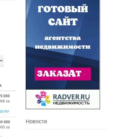
а
95 000
068 за
ГИ-РУ
Новости
00 000
000 за