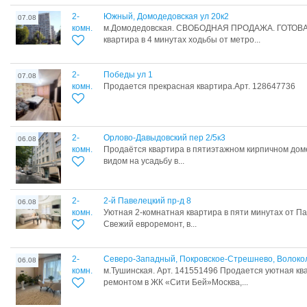
2-
Южный, Домодедовская ул 20к2
07.08
комн.
м.Домодедовская. СВОБОДНАЯ ПРОДАЖА. ГОТОВА 
квартира в 4 минутах ходьбы от метро...
2-
Победы ул 1
07.08
комн.
Продается прекрасная квартира.Арт. 128647736
2-
Орлово-Давыдовский пер 2/5к3
06.08
комн.
Продаётся квартира в пятиэтажном кирпичном дом
видом на усадьбу в...
2-
2-й Павелецкий пр-д 8
06.08
комн.
Уютная 2-комнатная квартира в пяти минутах от П
Свежий евроремонт, в...
2-
Северо-Западный, Покровское-Стрешнево, Волоко
06.08
комн.
м.Тушинская. Арт. 141551496 Продается уютная кв
ремонтом в ЖК «Сити Бей»Москва,...