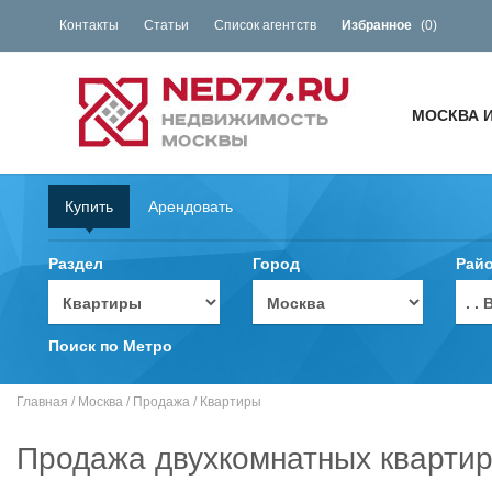
Контакты
Статьи
Список агентств
Избранное
(
0
)
МОСКВА 
Купить
Арендовать
Раздел
Город
Рай
. 
Поиск по Метро
Главная
/
Москва
/
Продажа
/
Квартиры
Продажа двухкомнатных квартир