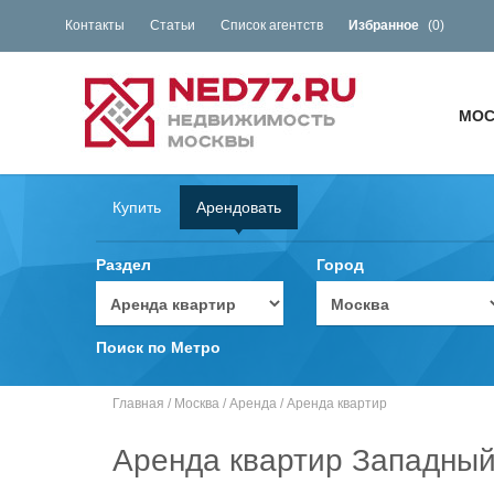
Контакты
Статьи
Список агентств
Избранное
(
0
)
МОС
Купить
Арендовать
Раздел
Город
Поиск по Метро
Главная
/
Москва
/
Аренда
/
Аренда квартир
Аренда квартир Западный