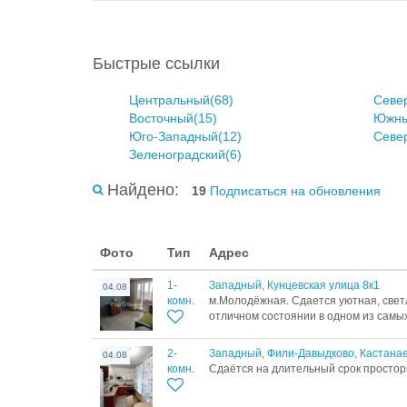
Быстрые ссылки
Центральный(68)
Севе
Восточный(15)
Южны
Юго-Западный(12)
Севе
Зеленоградский(6)
Найдено:
19
Подписаться на обновления
Фото
Тип
Адрес
1-
Западный, Кунцевская улица 8к1
04.08
комн.
м.Молодёжная. Сдается уютная, светл
отличном состоянии в одном из самых 
2-
Западный, Фили-Давыдково, Кастанае
04.08
комн.
Сдаётся на длительный срок просторная