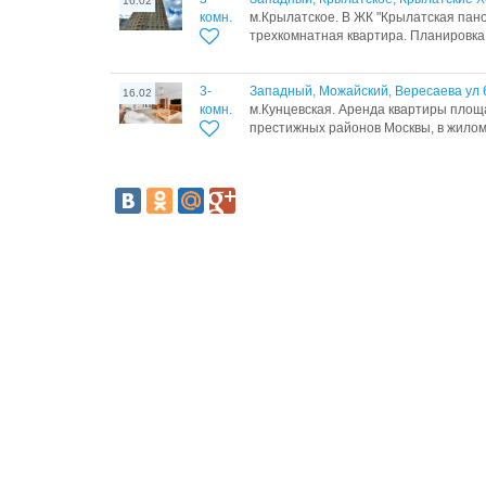
16.02
комн.
м.Крылатское. В ЖК "Крылатская пан
трехкомнатная квартира. Планировка:.
3-
Западный, Можайский, Вересаева ул 
16.02
комн.
м.Кунцевская. Аренда квартиры площа
престижных районов Москвы, в жилом 