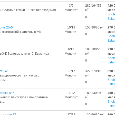
3/5
281/164/25
420 
2
 "Золотые ключи-1"- вся необходимая
Монолит
м
мес
Snol
0
Estat
2
р-кт 25к5
10/19
155/90/20 м
270 
ехкомнатной квартиры в ЖК
Монолит
мес
0
Snol
Estat
6/12
180/100/25
230 
2
в ЖК Золотые ключи- 2. Квартира
Монолит
м
мес
Snol
0
Estat
т 6к2
17/17
327/270/16
890 
2
вухуровневого пентхауса с
Монолит
м
мес
ры,...
Snol
0
Estat
ченко наб 1
11/12
180/130/25
450 
2
овневого пентхауса с панорамным
Монолит
м
мес
:...
Snol
0
Estat
2
олмы ул 37
27/34
130/69/10 м
190 