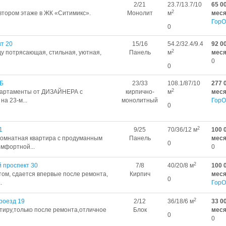
2/21
23.7/13.7/10
65 0
2
втором этаже в ЖК «Ситимикс».
Монолит
м
мес
ГорО
0
кт 20
15/16
54.2/32.4/9.4
92 0
2
ду потрясающая, стильная, уютная,
Панель
м
мес
0
0
4Б
23/33
108.1/87/10
277 
2
артаменты от ДИЗАЙНЕРА с
кирпично-
м
мес
а 23-м...
монолитный
ГорО
0
2
1
9/25
70/36/12 м
100 
комнатная квартира с продуманным
Панель
мес
0
мфортной...
0
2
й проспект 30
7/8
40/20/8 м
100 
том, сдается впервые после ремонта,
Кирпич
мес
0
.
ГорО
2
роезд 19
2/12
36/18/6 м
33 0
тиру,только после ремонта,отличное
Блок
мес
0
0