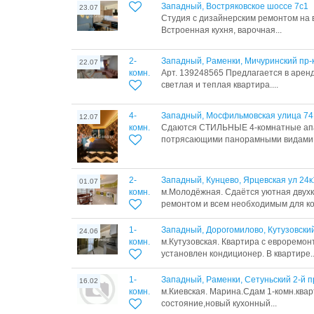
Западный, Востряковское шоссе 7с1
23.07
Студия с дизайнерским ремонтом на 
Встроенная кухня, варочная...
2-
Западный, Раменки, Мичуринский пр-
22.07
комн.
Арт. 139248565 Предлагается в арен
светлая и теплая квартира....
4-
Западный, Мосфильмовская улица 7
12.07
комн.
Сдаются СТИЛЬНЫЕ 4-кoмнaтные ап
потрясающими панорамными видами н
2-
Западный, Кунцево, Ярцевская ул 24к
01.07
комн.
м.Молодёжная. Сдаётся уютная двух
ремонтом и всем необходимым для ко
1-
Западный, Дорогомилово, Кутузовски
24.06
комн.
м.Кутузовская. Квартира с евроремон
установлен кондиционер. В квартире..
1-
Западный, Раменки, Сетуньский 2-й п
16.02
комн.
м.Киевская. Марина.Сдам 1-комн.квар
состояние,новый кухонный...