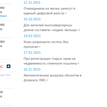
12.11.2021
000/
Очередников на жилье занесут в
яц
единый цифровой реестр
бмен
20.10.2021
000/
Для жителей многоквартирных
яц
домов составили «кодекс жильца»
19.02.2021
Кому разрешили гостить без
000/
яц
прописки
27.01.2021
При регистрации старых прав на
недвижимость отменили пошлину
ас
16.11.2015
Автоматическая выгрузка объектов в
рифа PRO
формате XML
00/
яц