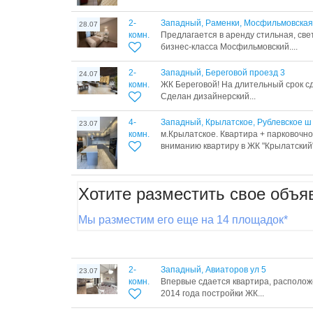
2-
Западный, Раменки, Мосфильмовская
28.07
комн.
Предлагается в аренду стильная, све
бизнес-класса Мосфильмовский....
2-
Западный, Береговой проезд 3
24.07
комн.
ЖК Береговой! На длительный срок сд
Сделан дизайнерский...
4-
Западный, Крылатское, Рублевское ш
23.07
комн.
м.Крылатское. Квартира + парковочн
вниманию квартиру в ЖК "Крылатский".
Хотите разместить свое объя
Мы разместим его еще на 14 площадок*
2-
Западный, Авиаторов ул 5
23.07
комн.
Впервые сдается квартира, располож
2014 года постройки ЖК...