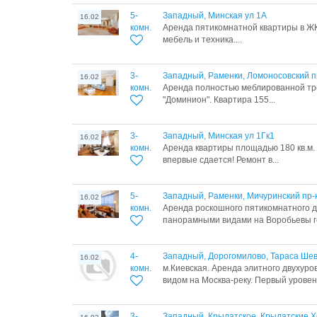
5-
Западный, Минская ул 1А
16.02
комн.
Аренда пятикомнатной квартиры в ЖК
мебель и техника....
3-
Западный, Раменки, Ломоносовский п
16.02
комн.
Аренда полностью меблированной тр
"Доминион". Квартира 155...
3-
Западный, Минская ул 1Гк1
16.02
комн.
Аренда квартиры площадью 180 кв.м. 
впервые сдается! Ремонт в...
5-
Западный, Раменки, Мичуринский пр-к
16.02
комн.
Аренда роскошного пятикомнатного д
панорамными видами на Воробьевы го
4-
Западный, Дорогомилово, Тараса Шев
16.02
комн.
м.Киевская. Аренда элитного двухур
видом на Москва-реку. Первый уровень
3-
Западный, Крылатское, Крылатские Х