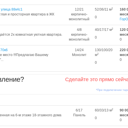
2
 улица 88к4с1
12/21
52/36/11 м
160 
тлая и просторная квартира в ЖК
кирпично-
мес
0
монолитный
ГорО
2
4/8
40/17/17 м
120 
аётся 2х комнатная уютная квартира.
кирпично-
мес
0
монолитный
0
 70к6
14/24
130/100/20
220 
2
ое место !!!Предлагаю Вашему
Монолит
м
мес
..
0
0
вление?
Сделайте это прямо сейч
*При подключении та
2
6/17
60/33/13 м
90 0
енная на 6-м этаже 18-этажного дома
Панель
мес
0
0