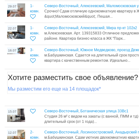
1-
Северо-Восточный, Алексеевский, Маломосковская у
29.07
комн.
Срочно! Сдам отличную однокомнатную квартиру в 
&quot;Маломосковский&quot;. Пешая...
1-
Северо-Восточный, Алексеевский, Мира пр-кт 102к2
22.07
комн.
м.Алексеевская. Арт. 139315833 Отличное предложе
районе. Квартира бизнес-класса в ЖК "Парк...
3-
Северо-Восточный, Южное Медведково, проезд Деж
16.07
комн.
м.Бабушкинская. Сдается на длительный срок прос
квартира с качественным ремонтом. Идеально...
Хотите разместить свое объявление?
Мы разместим его еще на 14 площадок*
Северо-Восточный, Ботаническая улица 33Вс1
15.07
Студия 26 м² с видом на закаты (с ванной, ПММ и тд
длительный срок (от 1 года)...
2-
Северо-Восточный, Лосиноостровский, Анадырский 
12.07
комн.
м.Бабушкинская. Сдам уютную двухкомнатную квартир