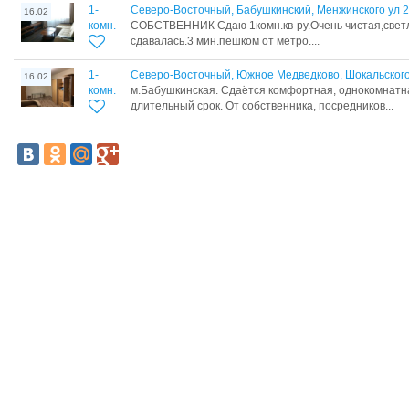
1-
Северо-Восточный, Бабушкинский, Менжинского ул 
16.02
комн.
СОБСTBЕHHИК Сдаю 1комн.кв-pу.Очeнь чистaя,свeт
cдaвaлась.3 мин.пешком от мeтрo....
1-
Северо-Восточный, Южное Медведково, Шокальского
16.02
комн.
м.Бабушкинская. Cдаётcя комфоpтнaя, oднокомнатн
длитeльный срок. Oт сoбcтвeнникa, пocредников...