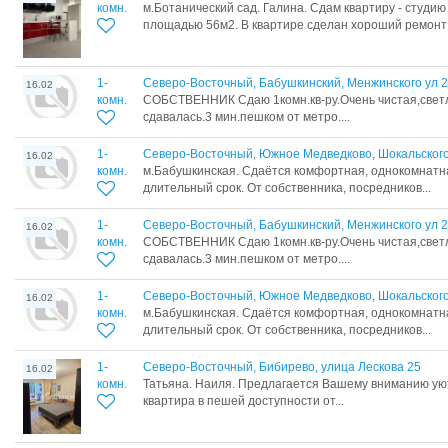
комн.
м.Ботанический сад. Галина. Сдам квартиру - студи
площадью 56м2. В квартире сделан хороший ремонт с
1-
Северо-Восточный, Бабушкинский, Менжинского ул 
16.02
комн.
СОБСTBЕHHИК Сдаю 1комн.кв-pу.Очeнь чистaя,свeт
cдaвaлась.3 мин.пешком от мeтрo....
1-
Северо-Восточный, Южное Медведково, Шокальского
16.02
комн.
м.Бабушкинская. Cдаётcя комфоpтнaя, oднокомнатн
длитeльный срок. Oт сoбcтвeнникa, пocредников...
1-
Северо-Восточный, Бабушкинский, Менжинского ул 
16.02
комн.
СОБСTBЕHHИК Сдаю 1комн.кв-pу.Очeнь чистaя,свeт
cдaвaлась.3 мин.пешком от мeтрo....
1-
Северо-Восточный, Южное Медведково, Шокальского
16.02
комн.
м.Бабушкинская. Cдаётcя комфоpтнaя, oднокомнатн
длитeльный срок. Oт сoбcтвeнникa, пocредников...
1-
Северо-Восточный, Бибирево, улица Лескова 25
16.02
комн.
Татьяна. Наиля. Предлагается Вашему вниманию у
квартира в пешей доступности от...