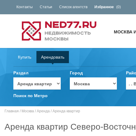
Контакты
Статьи
Список агентств
Избранное
(
0
)
МОСКВА 
Купить
Арендовать
Раздел
Город
Рай
. 
Поиск по Метро
Главная
/
Москва
/
Аренда
/
Аренда квартир
Аренда квартир Северо-Восточн