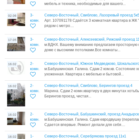
мебель и техника, необходимые для вашего...
3-
Северо-Восточный, Свиблово, Лазоревый проезд 5к
02.06
комн.
Арт. 107091178 Сдаётся 3 комнатная квартира в ЖК 
рядом с метро....
3-
Северо-Восточный, Алексеевский, Рижский проезд 1
17.05
комн.
м.ВДНХ. Вашему вниманию предлагаем просторную к
доме с высокими потолками.Все комнаты...
2-
Северо-Восточный, Южное Медведково, Шокальского
16.02
комн.
м.Бабушкинская. Галина. Сдам 2 ком.кв. Состояние х
ухоженная. Квартира с мебелью и бытовой...
2-
Северо-Восточный, Свиблово, Берингов проезд 4
16.02
комн.
Марина. Сдам 2-комн.квартиру в двух минутах хотьбы
Берингов проезд, чистая...
2-
Северо-Восточный, Бабушкинский, проезд Анадырск
16.02
комн.
м.Бабушкинская. Галина. Сдам евродвушку (перепла
Сдается впервые. Ремонт делали для себя....
1-
Северо-Восточный, Серебрякова проезд 11к1
16.02