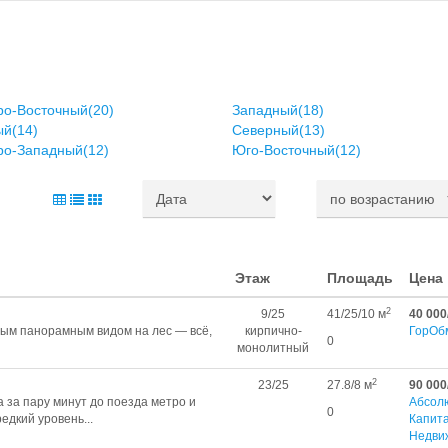
ро-Восточный(20)
Западный(18)
й(14)
Северный(13)
ро-Западный(12)
Юго-Восточный(12)
Этаж
Площадь
Цена
2
9/25
41/25/10 м
40 000
ым панорамным видом на лес — всё,
кирпично-
ГорОб
0
монолитный
2
23/25
27.8/8 м
90 000
а за пару минут до поезда метро и
Абсол
0
едкий уровень...
Капит
Недви