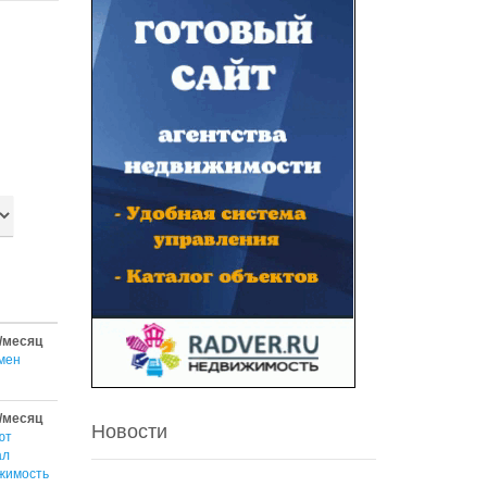
/месяц
мен
/месяц
Новости
ют
ал
жимость