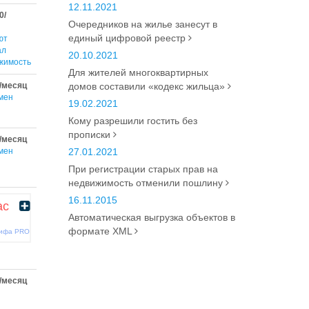
12.11.2021
0/
Очередников на жилье занесут в
единый цифровой реестр
ют
ал
20.10.2021
жимость
Для жителей многоквартирных
/месяц
домов составили «кодекс жильца»
мен
19.02.2021
Кому разрешили гостить без
прописки
/месяц
мен
27.01.2021
При регистрации старых прав на
недвижимость отменили пошлину
16.11.2015
ас
Автоматическая выгрузка объектов в
формате XML
рифа PRO
/месяц