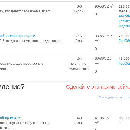
2
6/6
96/58/12 м
120 00
х, кто ценит своё время: всего 6
Кирпич
месяц
0
Абсол
Капит
Недви
айловский проезд 16
7/12
33.5/20/6.5
71 000
2
,5 квадратных метров предлагается
Блок
м
ГорОб
0
2/4
60/36/12.2
43 000
2
квартира. Две просторные
кирпично-
м
ГорОб
ны...
монолитный
0
вление?
Сделайте это прямо сейч
*При подключении та
й пр-кт 43к1
4/9
41.8/28/7
85 000
2
комнатную квартиру в шаговой
Блок
м
0
вартире...