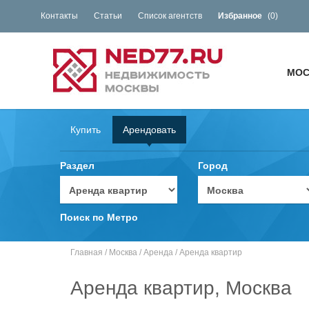
Контакты
Статьи
Список агентств
Избранное
(
0
)
МОС
Купить
Арендовать
Раздел
Город
Поиск по Метро
Главная
/
Москва
/
Аренда
/
Аренда квартир
Аренда квартир, Москва