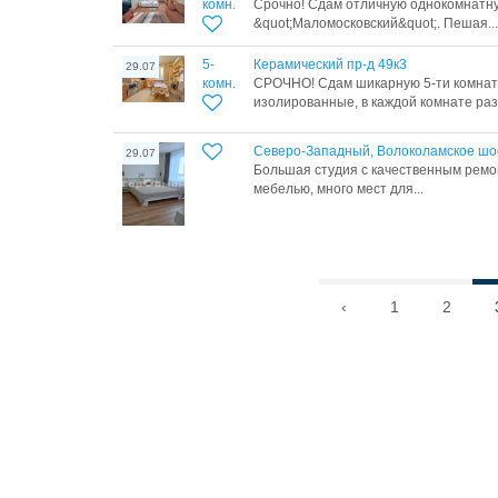
комн.
Срочно! Сдам отличную однокомнатну
&quot;Маломосковский&quot;. Пешая...
5-
Керамический пр-д 49к3
29.07
комн.
СРОЧНО! Сдам шикарную 5-ти комнат
изолированные, в каждой комнате раз
Северо-Западный, Волоколамское шос
29.07
Большая студия с качественным ремо
мебелью, много мест для...
‹
1
2