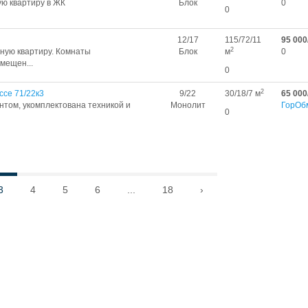
ю квартиру в ЖК
Блок
0
0
12/17
115/72/11
95 000
2
ную квартиру. Комнаты
Блок
м
0
мещен...
0
2
се 71/22к3
9/22
30/18/7 м
65 000
нтом, укомплектована техникой и
Монолит
ГорОб
0
3
4
5
6
...
18
›