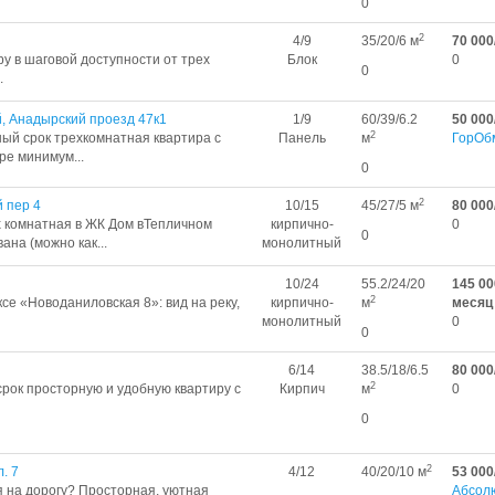
0
2
4/9
35/20/6 м
70 000
ру в шаговой доступности от трех
Блок
0
0
.
, Анадырский проезд 47к1
1/9
60/39/6.2
50 000
2
ый срок трехкомнатная квартира с
Панель
м
ГорОб
ре минимум...
0
2
 пер 4
10/15
45/27/5 м
80 000
х комнатная в ЖК Дом вТепличном
кирпично-
0
0
на (можно как...
монолитный
10/24
55.2/24/20
145 00
2
се «Новоданиловская 8»: вид на реку,
кирпично-
м
месяц
монолитный
0
0
6/14
38.5/18/6.5
80 000
2
рок просторную и удобную квартиру с
Кирпич
м
0
0
2
. 7
4/12
40/20/10 м
53 000
я на дорогу? Просторная, уютная
Абсол