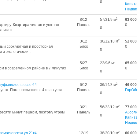
0
Капит
Недви
2
8/12
57/31/9 м
63 000
ртиру. Квартира чистая и уютная.
Панель
0
0
ника и...
2
3/12
36/12/18 м
52 000
ный срок уютная и просторная
Блок
0
0
и экологически...
2
5/27
22/9/6 м
65 000
ом в современном районе в 7 минутах
Блок
0
0
2
туфьевское шоссе 64
6/12
36/14/8 м
46 000
уста. Показ возможен с 4 го августа.
Панель
ГорОб
0
2
3/21
56/33/12 м
77 000
десяти минут пешком, поэтому утром
Панель
Абсол
0
Капит
Недви
2
ломосковская ул 21к4
12/19
38/20/10 м
60 000