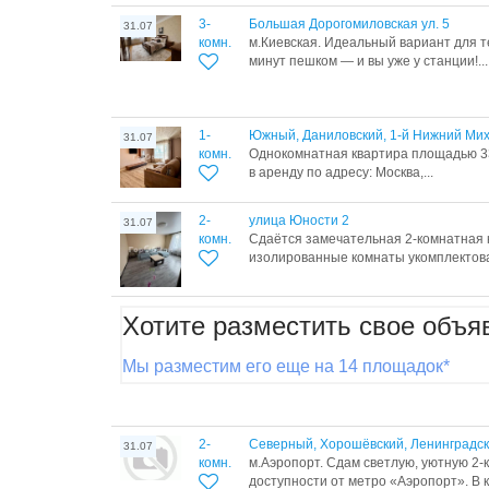
3-
Большая Дорогомиловская ул. 5
31.07
комн.
м.Киевская. Идеальный вариант для те
минут пешком — и вы уже у станции!...
1-
Южный, Даниловский, 1-й Нижний Мих
31.07
комн.
Однокомнатная квартира площадью 33
в аренду по адресу: Москва,...
2-
улица Юности 2
31.07
комн.
Сдаётся замечательная 2-комнатная 
изолированные комнаты укомплектова
Хотите разместить свое объя
Мы разместим его еще на 14 площадок*
2-
Северный, Хорошёвский, Ленинградски
31.07
комн.
м.Аэропорт. Сдам светлую, уютную 2-
доступности от метро «Аэропорт». В к