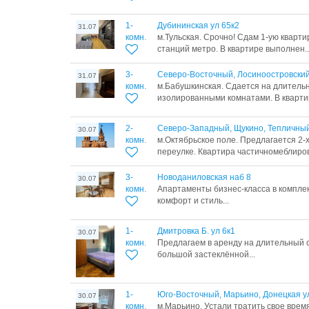
1-
Дубининская ул 65к2
31.07
комн.
м.Тульская. Срочно! Сдам 1-ую кварти
станций метро. В квартире выполнен..
3-
Северо-Восточный, Лосиноостровский
31.07
комн.
м.Бабушкинская. Сдается на длительн
изолированными комнатами. В кварти
2-
Северо-Западный, Щукино, Тепличный
30.07
комн.
м.Октябрьское поле. Предлагается 2-
переулке. Квартира частичномеблирова
3-
Новоданиловская наб 8
30.07
комн.
Апартаменты бизнес‑класса в комплек
комфорт и стиль...
1-
Дмитровка Б. ул 6к1
30.07
комн.
Предлагаем в аренду на длительный с
большой застеклённой...
1-
Юго-Восточный, Марьино, Донецкая ул
30.07
комн.
м.Марьино. Устали тратить свое врем