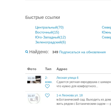
Быстрые ссылки
Центральный(70)
Севе
Восточный(15)
Южны
Юго-Западный(12)
Севе
Зеленоградский(6)
Найдено:
349
Подписаться на обновления
Фото
Тип
Адрес
2-
Лесная улица 6
01.08
комн.
Сдается уютная евродвушка с шикарн
что нужно для комфортного...
1-я Леонова ул. 18
31.07
м.Ботанический сад. Выходить из дом
жить рядом с Ботаническим садом — р