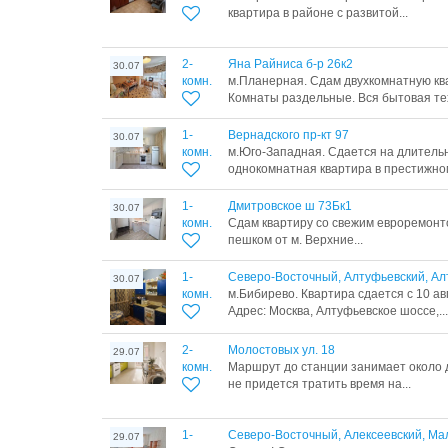
квартира в районе с развитой...
2-
Яна Райниса б-р 26к2
30.07
комн.
м.Планерная. Сдам двухкомнатную ква
Комнаты раздельные. Вся бытовая тех
1-
Вернадского пр-кт 97
30.07
комн.
м.Юго-Западная. Сдается на длитель
однокомнатная квартира в престижном 
1-
Дмитровское ш 73Бк1
30.07
комн.
Сдам квартиру со свежим евроремонт
пешком от м. Верхние...
1-
Северо-Восточный, Алтуфьевский, Ал
30.07
комн.
м.Бибирево. Квартира сдается с 10 авг
Адрес: Москва, Алтуфьевское шоссе,...
2-
Молостовых ул. 18
29.07
комн.
Маршрут до станции занимает около 
не придется тратить время на...
1-
Северо-Восточный, Алексеевский, Ма
29.07