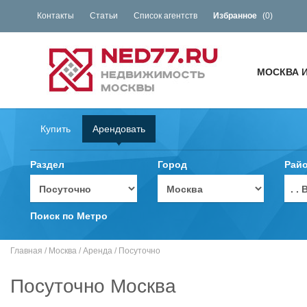
Контакты
Статьи
Список агентств
Избранное
(
0
)
МОСКВА 
Купить
Арендовать
Раздел
Город
Рай
. 
Поиск по Метро
Главная
/
Москва
/
Аренда
/
Посуточно
Посуточно Москва