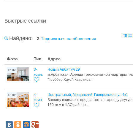
Быстрые ссылки
Найдено:
2
Подписаться на обновления
Фото
Тип
Адрес
3-
Новый Арбат ул 29
16.02
комн.
м.Арбатская. Аренда трехкомнатной квартиры пло
"Груббер Хаус". Квартира...
4-
Центральный, Мещанский, Гиляровского ул 4к1
16.02
комн.
Вашему вниманию предлагается в аренду двухур
160 кв.м в ЦАО районе...