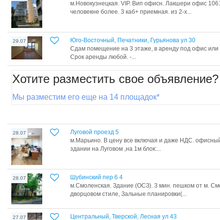
м.Новокузнецкая. VIP. Вип офисн. Лакшери офис 1061
человекне более. 3 каб+ приемная. из 2-х...
Юго-Восточный, Печатники, Гурьянова ул 30
29.07
Сдам помещение на 3 этаже, в аренду под офис или
Срок аренды любой. -...
Хотите разместить свое объявление?
Мы разместим его еще на 14 площадок*
Луговой проезд 5
28.07
м.Марьино. В цену все включая и даже НДС. офисны
здании на Луговом ,на 1м блок:...
Шубинский пер 6 4
28.07
м.Смоленская. Здание (ОСЗ). 3 мин. пешком от м. См
дворцовом стиле, Зальные планировки(...
Центральный, Тверской, Лесная ул 43
27.07