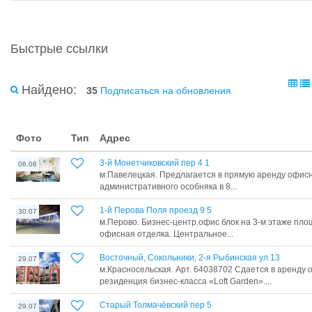
Быстрые ссылки
Найдено:
35
Подписаться на обновления
Фото
Тип
Адрес
3-й Монетчиковский пер 4 1
06.08
м.Павелецкая. Предлагается в прямую аренду офисны
административного особняка в 8...
1-й Перова Поля проезд 9 5
30.07
м.Перово. Бизнес-центр.офис блок на 3-м этаже пло
офисная отделка. Центральное...
Восточный, Сокольники, 2-я Рыбинская ул 13
29.07
м.Красносельская. Арт. 64038702 Сдается в аренду
резиденция бизнес-класса «Loft Garden»....
Старый Толмачёвский пер 5
29.07