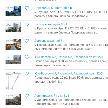
Центральный, Цветной б-р 2
27.07
м.Трубная. Арт. 117707945 БЦ «ЛЕГЕНДА ЦВЕТНОГО
развития вашего бизнеса.Предлагаем...
Нахимовский пр-кт 60к1
27.07
м.Профсоюзная. Арт. 117825523 БЦ «iCUBE» станет
развития вашего бизнеса.Предлагаем вам в...
Дербеневская наб 7
22.07
м.Павелецкая. Сдается помещение на 5-м этаже в 
25Внимание: Лифта нет. Окна маленькие....
Юго-Восточный, Рязанский, Рязанский пр-кт 32к3
21.07
Офис площадью 35,8 м2 без комиссии, прямая аренд
бизнес-центра класса В+....
Юго-Восточный, Рязанский, Рязанский пр-кт 32к3
20.07
Предлагаем офис 10 м2 Этаж 4/5 бизнес-центра клас
аренды - любой. В...
Ленинградский пр-кт 31 3
17.07
м.Динамо. Офисное помещение в бизнес-центре кла
Беговом районе САО Москвы на...