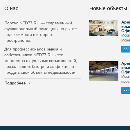
О нас
Новые объекты
Аре
Портал NED77.RU — современный
ком
функциональный помощник на рынке
Оф
недвижимости в интернет-
Москв
пространстве.
Монет
Для профессионалов рынка и
550
собственников NED77.RU - это
множество актуальных возможностей,
Аре
позволяющих быстро и эффективно
ком
Оф
продать свои объекты недвижимости.
Моск
проез
Подробнее
278