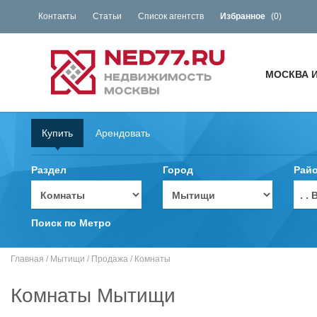
Контакты
Статьи
Список агентств
Избранное
(
0
)
МОСКВА 
Купить
Арендовать
Раздел
Город
Рай
. 
Поиск по Метро
Главная
/
Мытищи
/
Продажа
/
Комнаты
Комнаты Мытищи