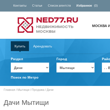
Контакты
Статьи
Список агентств
Избранное
(
0
)
МОСКВА 
Купить
Арендовать
Раздел
Город
Рай
. 
Поиск по Метро
Главная
/
Мытищи
/
Продажа
/
Дачи
Дачи Мытищи