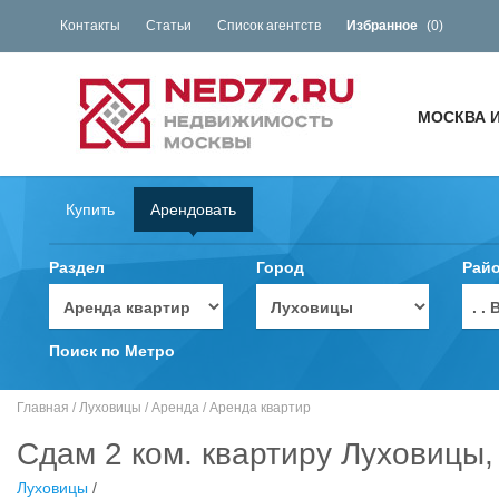
Контакты
Статьи
Список агентств
Избранное
(
0
)
МОСКВА 
Купить
Арендовать
Раздел
Город
Рай
. 
Поиск по Метро
Главная
/
Луховицы
/
Аренда
/
Аренда квартир
Сдам 2 ком. квартиру Луховицы,
Луховицы
/