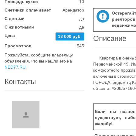
Площадь кухни
10
Счетчики оплачивает
Арендатор
Остерегай
С детьми
да
риелтор
недвижимо
С животными
да
Цена
13 000 руб.
Описание
Просмотров
545
Пожалуйста, сообщите владельцу
Квартира в очень х
объявления, что вы нашли его на
Первомайской 49. Им
NED77.RU
.
комфортного прожива
включены в стоимос
Контакты
ГОРОДА, рядом тц Ка
объекта: #208/57160
Если вы позвон
существует, либ
жалобу!