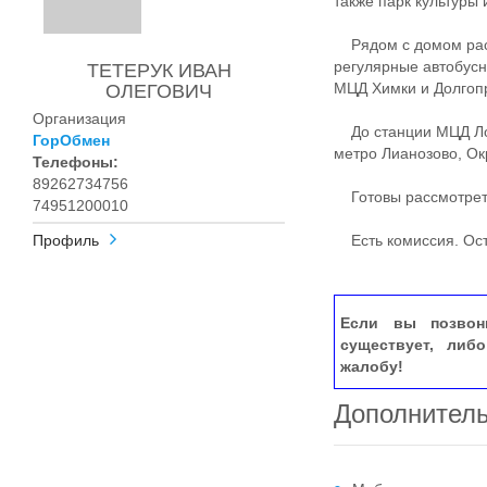
также парк культуры 
Рядом с домом расп
регулярные автобусн
ТЕТЕРУК ИВАН
МЦД Химки и Долгопр
ОЛЕГОВИЧ
Организация
До станции МЦД Лобн
ГорОбмен
метро Лианозово, Ок
Телефоны:
89262734756
Готовы рассмотреть
74951200010
Профиль
Есть комиссия. Ост
Если вы позвон
существует, либ
жалобу!
Дополнител