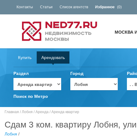
Контакты
Статьи
Список агентств
Избранное
(
0
)
МОСКВА 
Купить
Арендовать
Раздел
Город
Рай
. 
Поиск по Метро
Главная
/
Лобня
/
Аренда
/
Аренда квартир
Сдам 3 ком. квартиру Лобня, ул
Лобня
/