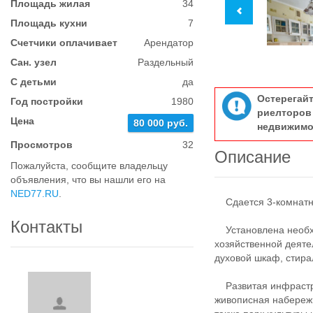
Площадь жилая
34
Площадь кухни
7
Счетчики оплачивает
Арендатор
Сан. узел
Раздельный
С детьми
да
Остерегай
Год постройки
1980
риелтор
Цена
80 000 руб.
недвижимо
Просмотров
32
Описание
Пожалуйста, сообщите владельцу
объявления, что вы нашли его на
NED77.RU
.
Сдается 3-комнатна
Контакты
Установлена необхо
хозяйственной деяте
духовой шкаф, стира
Развитая инфраструк
живописная набережн