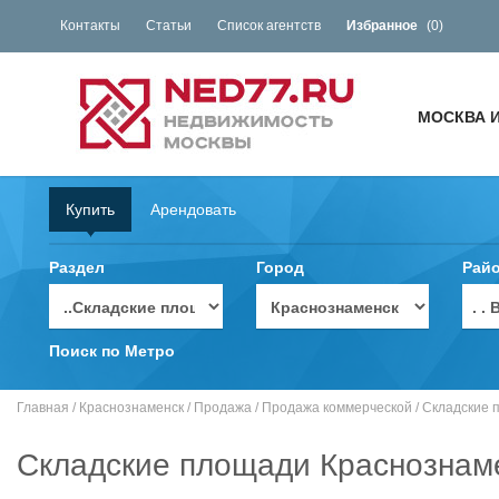
Контакты
Статьи
Список агентств
Избранное
(
0
)
МОСКВА 
Купить
Арендовать
Раздел
Город
Рай
. 
Поиск по Метро
Главная
/
Краснознаменск
/
Продажа
/
Продажа коммерческой
/
Складские 
Складские площади Краснознам