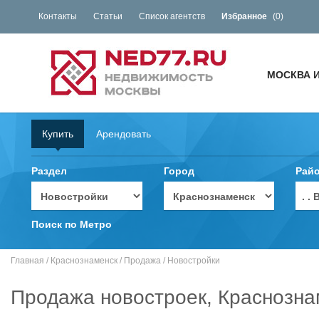
Контакты
Статьи
Список агентств
Избранное
(
0
)
МОСКВА 
Купить
Арендовать
Раздел
Город
Рай
. 
Поиск по Метро
Главная
/
Краснознаменск
/
Продажа
/
Новостройки
Продажа новостроек, Краснозна