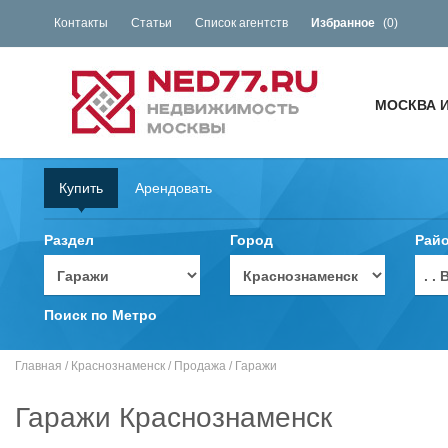
Контакты
Статьи
Список агентств
Избранное
(
0
)
МОСКВА 
Купить
Арендовать
Раздел
Город
Рай
. 
Поиск по Метро
Главная
/
Краснознаменск
/
Продажа
/
Гаражи
Гаражи Краснознаменск