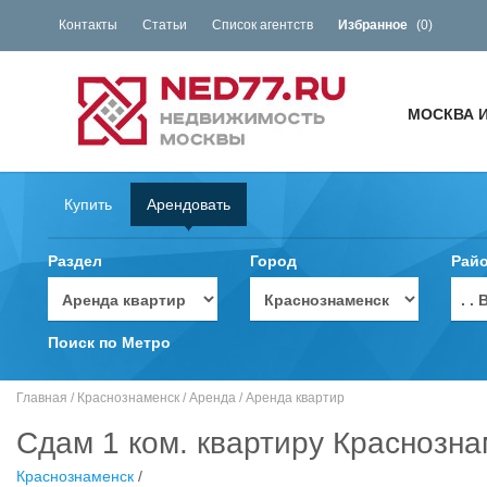
Контакты
Статьи
Список агентств
Избранное
(
0
)
МОСКВА 
Купить
Арендовать
Раздел
Город
Рай
. 
Поиск по Метро
Главная
/
Краснознаменск
/
Аренда
/
Аренда квартир
Сдам 1 ком. квартиру Краснозна
Краснознаменск
/