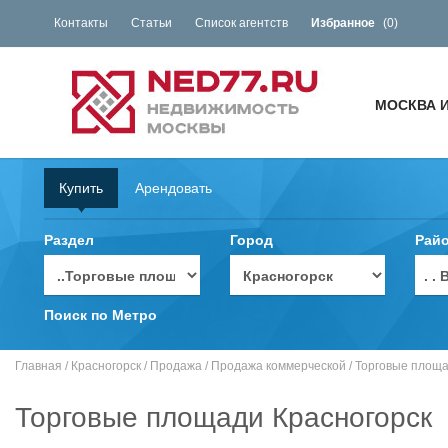
Контакты
Статьи
Список агентств
Избранное
(
0
)
МОСКВА 
Купить
Арендовать
Раздел
Город
Рай
. 
Поиск по Метро
Главная
/
Красногорск
/
Продажа
/
Продажа коммерческой
/
Торговые площ
Торговые площади Красногорск