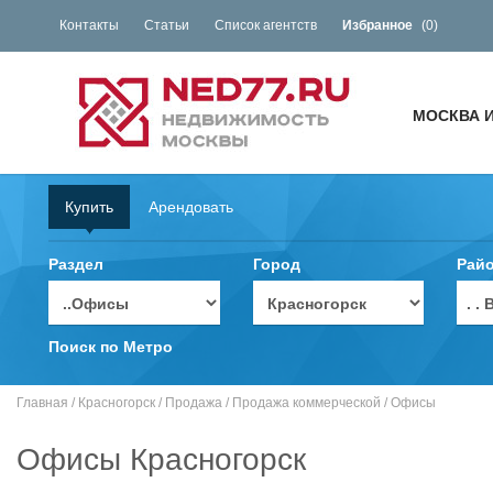
Контакты
Статьи
Список агентств
Избранное
(
0
)
МОСКВА 
Купить
Арендовать
Раздел
Город
Рай
. 
Поиск по Метро
Главная
/
Красногорск
/
Продажа
/
Продажа коммерческой
/
Офисы
Офисы Красногорск