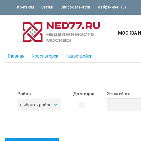
Контакты
Статьи
Список агентств
Избранное
(
0
)
МОСКВА И
Главная
Красногорск
Новостройки
Район
Дом сдан
Этажей от
выбрать район