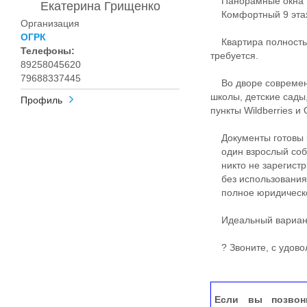
Панорамные окна
Екатерина Грищенко
Комфортный 9 этаж
Организация
ОГРК
Квартира полностью
Телефоны:
требуется.
89258045620
79688337445
Во дворе современн
школы, детские сады,
Профиль
пункты Wildberries 
Документы готовы к
один взрослый соб
никто не зарегистр
без использования 
полное юридическо
Идеальный вариант 
? Звоните, с удовол
Если вы позвон