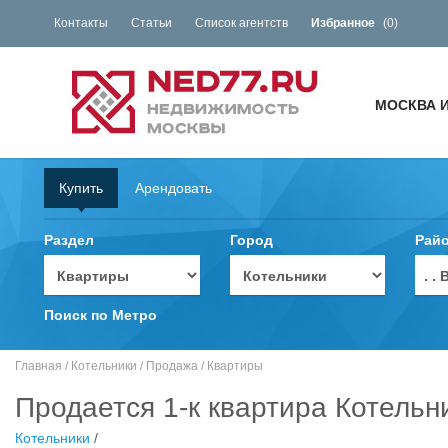
Контакты
Статьи
Список агентств
Избранное
(
0
)
МОСКВА 
Купить
Арендовать
Раздел
Город
Рай
. 
Поиск по Метро
Главная
/
Котельники
/
Продажа
/
Квартиры
Продается 1-к квартира Котельн
Котельники
/