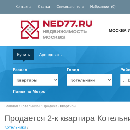
Контакты
Статьи
Список агентств
Избранное
(
0
)
МОСКВА 
Купить
Арендовать
Раздел
Город
Рай
. 
Поиск по Метро
Главная
/
Котельники
/
Продажа
/
Квартиры
Продается 2-к квартира Котельни
Котельники
/