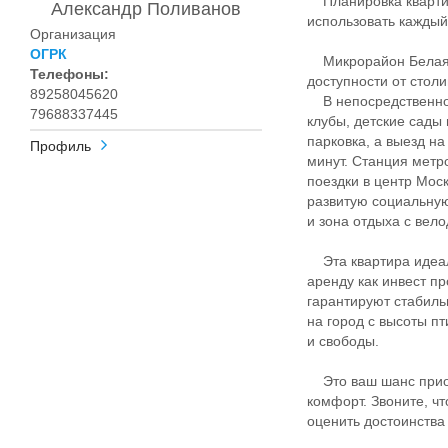
Планировка квартир
Александр Поливанов
использовать каждый
Организация
ОГРК
Микрорайон Белая Д
Телефоны:
доступности от стол
89258045620
В непосредственной
79688337445
клубы, детские сады
парковка, а выезд н
Профиль
минут. Станция метр
поездки в центр Мос
развитую социальную
и зона отдыха с вел
Эта квартира идеал
аренду как инвест п
гарантируют стабиль
на город с высоты п
и свободы.
Это ваш шанс приобр
комфорт. Звоните, ч
оценить достоинства