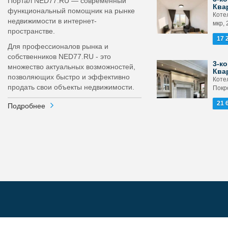
Портал NED77.RU — современный
Ква
функциональный помощник на рынке
Коте
недвижимости в интернет-
мкр, 
пространстве.
17 
Для профессионалов рынка и
собственников NED77.RU - это
3-ко
множество актуальных возможностей,
Ква
позволяющих быстро и эффективно
Котел
продать свои объекты недвижимости.
Покр
21 
Подробнее