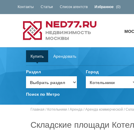
Контакты
Статьи
Список агентств
Избранное
(
0
)
МОС
Купить
Арендовать
Раздел
Город
Поиск по Метро
Главная
/
Котельники
/
Аренда
/
Аренда коммерческой
/
Скла
Складские площади Котел